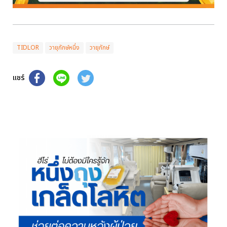
TIDLOR
วายุภักษ์หนึ่ง
วายุภักษ์
แชร์