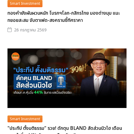
Smart Investment
ทองคำยังผันผวนหนัก โบรกฯโลก-กสิกรไทย มองต่างมุม แนะ
ทยอยสะสม จับตาเฟด-สงครามชี้ทิศราคา
26 กรกฎาคม 2569
Smart Investment
"ประทีป ตั้งมติธรรม" รวย! ดักตุน BLAND สัดส่วนนิวไฮ เดือน