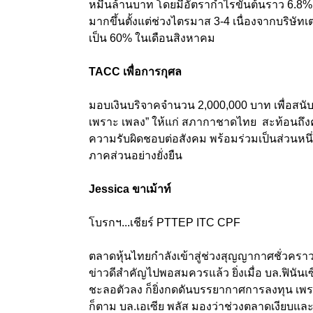
หมื่นล้านบาท โดยมีอัตรากำไรขั้นต้นราว 6.8% บ
มากขึ้นตั้งแต่ช่วงไตรมาส 3-4 เนื่องจากบริษัท
เป็น 60% ในเดือนสิงหาคม
TACC เพื่อการกุศล
มอบเงินบริจาคจำนวน 2,000,000 บาท เพื่อสนับส
เพราะ เพลง” ให้แก่ สภากาชาดไทย สะท้อนถึงค
ความรับผิดชอบต่อสังคม พร้อมร่วมเป็นส่วนหนึ
ภาคส่วนอย่างยั่งยืน
Jessica ขาเม้าท์
โบรกฯ...เชียร์ PTTEP ITC CPF
ตลาดหุ้นไทยกำลังเข้าสู่ช่วงสุญญากาศชั่วคราวเ
ข่าวดีสำคัญไปพอสมควรแล้ว ยิ่งเมื่อ บล.ฟินั
ชะลอตัวลง ก็ยิ่งกดดันบรรยากาศการลงทุน เพราะ
ก็ตาม บล.เอเซีย พลัส มองว่าช่วงตลาดเงียบและเ