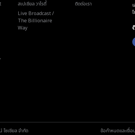
t
สเปเชียล วาไรตี้
ติดต่อเรา
เ
โ
Live Broadcast /
The Billionaire
Way
y
์ โซเชียล จำกัด
ข้อกำหนดและเงื่อ