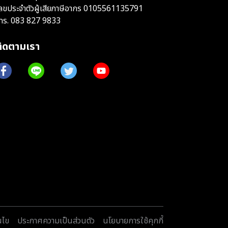
ลขประจำตัวผู้เสียภาษีอากร 0105561135791
ทร.
083 827 9833
ติดตามเรา
นไข
ประกาศความเป็นส่วนตัว
นโยบายการใช้คุกกี้