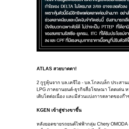
ATLAS สวยบาดตา!
2 กูรูหุ้นจาก บล.เคจีไอ - บล.โกลเบล็ก ประสานเสี
LPG ภาคยานยนต์-ธุรกิจสื่อโฆษณา โดดเด่น ห
เติบโตต่อเนื่อง และมีส่วนแบ่งการตลาดของก๊าซห
KGEN เข้าสู่ช่วงขาขึ้น
หลังยอดขายรถยนต์ไฟฟ้ากลุ่ม Chery OMODA & 