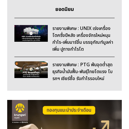
ยอดนิยม
รายงานพิเศษ : UNIX เร่งเครื่อง
โตครึ่งปีหลัง เครื่องจักรใหม่หนุน
กำไร-เพิ่มมาร์จิ้น บรรจุภัณฑ์มูลค่า
เพิ่ม ปูทางกำไรโต
รายงานพิเศษ : PTG พ้นจุดต่ำสุด
ธุรกิจน้ำมันฟื้น-พันธุ์ไทยโตแรง โบ
รกฯ เชียร์ซื้อ รับกำไรรอบใหม่