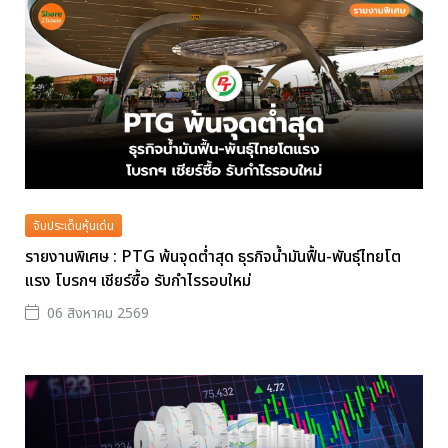
จับประเด็นหุ้นเด่น
รายงานพิเศษ : PTG พ้นจุดต่ำสุด ธุรกิจน้ำมันฟื้น-พันธุ์ไทยโต
แรง โบรกฯ เชียร์ซื้อ รับกำไรรอบใหม่
06 สิงหาคม 2569