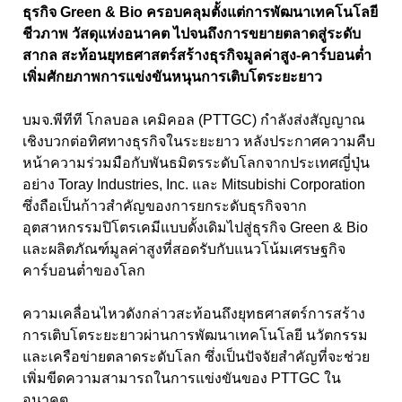
ธุรกิจ Green & Bio ครอบคลุมตั้งแต่การพัฒนาเทคโนโลยี
ชีวภาพ วัสดุแห่งอนาคต ไปจนถึงการขยายตลาดสู่ระดับ
สากล สะท้อนยุทธศาสตร์สร้างธุรกิจมูลค่าสูง-คาร์บอนต่ำ
เพิ่มศักยภาพการแข่งขันหนุนการเติบโตระยะยาว
บมจ.พีทีที โกลบอล เคมิคอล (PTTGC) กำลังส่งสัญญาณ
เชิงบวกต่อทิศทางธุรกิจในระยะยาว หลังประกาศความคืบ
หน้าความร่วมมือกับพันธมิตรระดับโลกจากประเทศญี่ปุ่น
อย่าง Toray Industries, Inc. และ Mitsubishi Corporation
ซึ่งถือเป็นก้าวสำคัญของการยกระดับธุรกิจจาก
อุตสาหกรรมปิโตรเคมีแบบดั้งเดิมไปสู่ธุรกิจ Green & Bio
และผลิตภัณฑ์มูลค่าสูงที่สอดรับกับแนวโน้มเศรษฐกิจ
คาร์บอนต่ำของโลก
ความเคลื่อนไหวดังกล่าวสะท้อนถึงยุทธศาสตร์การสร้าง
การเติบโตระยะยาวผ่านการพัฒนาเทคโนโลยี นวัตกรรม
และเครือข่ายตลาดระดับโลก ซึ่งเป็นปัจจัยสำคัญที่จะช่วย
เพิ่มขีดความสามารถในการแข่งขันของ PTTGC ใน
อนาคต