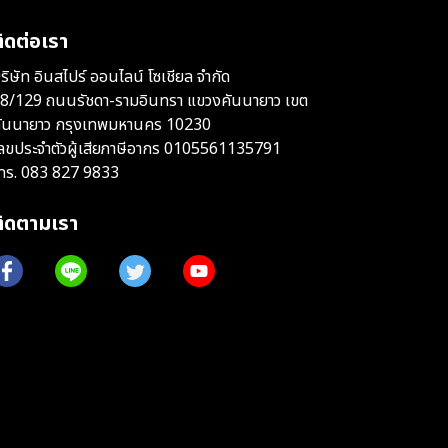
ิดต่อเรา
ริษัท อินสไปร์ ออนไลน์ โซเชียล จำกัด
8/129 ถนนรัชดา-รามอินทรา แขวงคันนายาว เขต
ันนายาว กรุงเทพมหานคร 10230
ลขประจำตัวผู้เสียภาษีอากร 0105561135791
ทร.
083 827 9833
ติดตามเรา