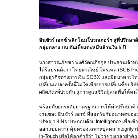
อินชัวร์ เอกซ์ พลิกโฉมโบรกเกอร์ฯ สู่ที่ปรึก
กลุ่มกลาง-บน ดันเบี้ยแตะหมื่นล้านใน 5 ปี
นางสาวณภัชชา พงศ์วัฒนกิจกุล ประธานเจ้าหน้าที่
ได้รีแบรนด์จาก ไทยพาณิชย์ โพรเทค (SCB Protect
กลุ่มธุรกิจทางการเงิน SCBX และมีธนาคารไทยพา
เปลี่ยนแปลงครั้งนี้ไม่ใช่เพียงการเปลี่ยนชื่อบร
ผลิตภัณฑ์ประกัน สู่การดูแลชีวิตผู้คนเพื่อให้
พร้อมกับยกระดับมาตรฐานการให้คำปรึกษาด้า
งานของ อินชัวร์ เอกซ์ ที่สอดรับกับอนาคตของธุร
ปรัชญา 4INs ประกอบด้วย Intelligence เพื่อเข้า
ออกแบบความคุ้มครองเฉพาะบุคคล Integrity เ
In-Touch เพื่อให้ลูกค้ารู้ว่า ไม่ว่าช่วงเวลาสำ