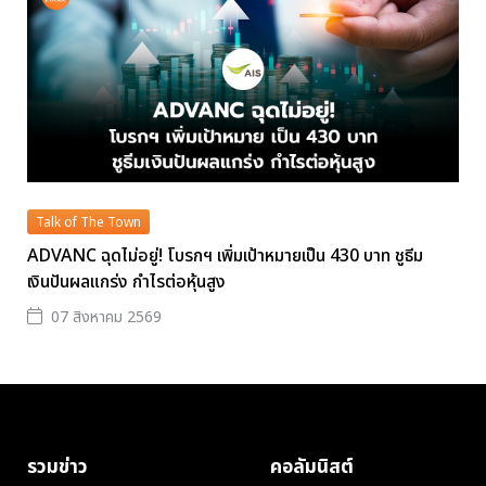
Talk of The Town
ADVANC ฉุดไม่อยู่! โบรกฯ เพิ่มเป้าหมายเป็น 430 บาท ชูธีม
เงินปันผลแกร่ง กำไรต่อหุ้นสูง
07 สิงหาคม 2569
รวมข่าว
คอลัมนิสต์