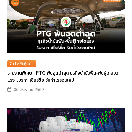
จับประเด็นหุ้นเด่น
รายงานพิเศษ : PTG พ้นจุดต่ำสุด ธุรกิจน้ำมันฟื้น-พันธุ์ไทยโต
แรง โบรกฯ เชียร์ซื้อ รับกำไรรอบใหม่
06 สิงหาคม 2569