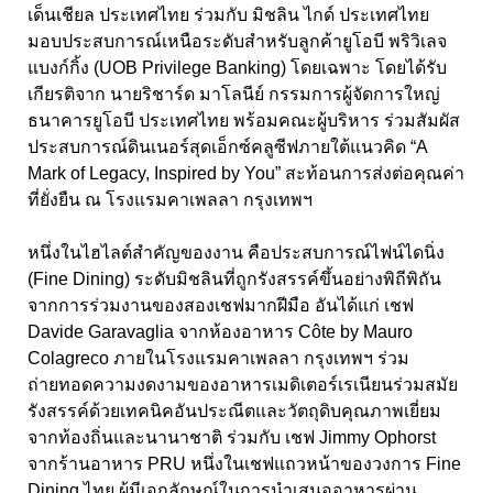
เด็นเชียล ประเทศไทย ร่วมกับ มิชลิน ไกด์ ประเทศไทย
มอบประสบการณ์เหนือระดับสำหรับลูกค้ายูโอบี พริวิเลจ
แบงก์กิ้ง (UOB Privilege Banking) โดยเฉพาะ โดยได้รับ
เกียรติจาก นายริชาร์ด มาโลนีย์ กรรมการผู้จัดการใหญ่
ธนาคารยูโอบี ประเทศไทย พร้อมคณะผู้บริหาร ร่วมสัมผัส
ประสบการณ์ดินเนอร์สุดเอ็กซ์คลูซีฟภายใต้แนวคิด “A
Mark of Legacy, Inspired by You” สะท้อนการส่งต่อคุณค่า
ที่ยั่งยืน ณ โรงแรมคาเพลลา กรุงเทพฯ
หนึ่งในไฮไลต์สำคัญของงาน คือประสบการณ์ไฟน์ไดนิ่ง
(Fine Dining) ระดับมิชลินที่ถูกรังสรรค์ขึ้นอย่างพิถีพิถัน
จากการร่วมงานของสองเชฟมากฝีมือ อันได้แก่ เชฟ
Davide Garavaglia จากห้องอาหาร Côte by Mauro
Colagreco ภายในโรงแรมคาเพลลา กรุงเทพฯ ร่วม
ถ่ายทอดความงดงามของอาหารเมดิเตอร์เรเนียนร่วมสมัย
รังสรรค์ด้วยเทคนิคอันประณีตและวัตถุดิบคุณภาพเยี่ยม
จากท้องถิ่นและนานาชาติ ร่วมกับ เชฟ Jimmy Ophorst
จากร้านอาหาร PRU หนึ่งในเชฟแถวหน้าของวงการ Fine
Dining ไทย ผู้มีเอกลักษณ์ในการนำเสนออาหารผ่าน