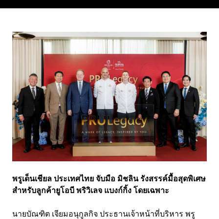
พรูเด็นเชียล ประเทศไทย จับมือ มิชลิน รังสรรค์มื้อสุดพิเศษ
สำหรับลูกค้ายูโอบี พริวิเลจ แบงก์กิ้ง โดยเฉพาะ
นายบัณฑิต เจียมอนุกูลกิจ ประธานเจ้าหน้าที่บริหาร พรู