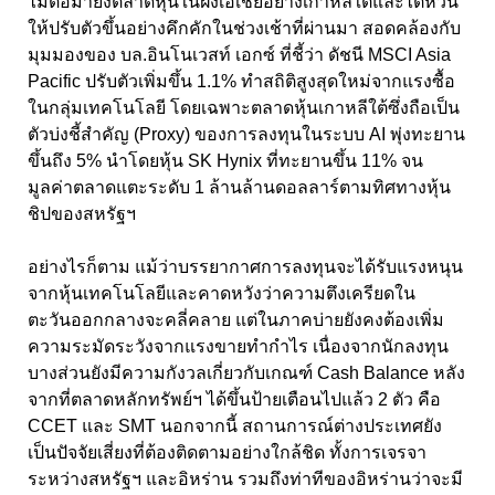
ไม้ต่อมายังตลาดหุ้นในฝั่งเอเชียอย่างเกาหลีใต้และไต้หวัน
ให้ปรับตัวขึ้นอย่างคึกคักในช่วงเช้าที่ผ่านมา สอดคล้องกับ
มุมมองของ บล.อินโนเวสท์ เอกซ์ ที่ชี้ว่า ดัชนี MSCI Asia
Pacific ปรับตัวเพิ่มขึ้น 1.1% ทำสถิติสูงสุดใหม่จากแรงซื้อ
ในกลุ่มเทคโนโลยี โดยเฉพาะตลาดหุ้นเกาหลีใต้ซึ่งถือเป็น
ตัวบ่งชี้สำคัญ (Proxy) ของการลงทุนในระบบ AI พุ่งทะยาน
ขึ้นถึง 5% นำโดยหุ้น SK Hynix ที่ทะยานขึ้น 11% จน
มูลค่าตลาดแตะระดับ 1 ล้านล้านดอลลาร์ตามทิศทางหุ้น
ชิปของสหรัฐฯ
อย่างไรก็ตาม แม้ว่าบรรยากาศการลงทุนจะได้รับแรงหนุน
จากหุ้นเทคโนโลยีและคาดหวังว่าความตึงเครียดใน
ตะวันออกกลางจะคลี่คลาย แต่ในภาคบ่ายยังคงต้องเพิ่ม
ความระมัดระวังจากแรงขายทำกำไร เนื่องจากนักลงทุน
บางส่วนยังมีความกังวลเกี่ยวกับเกณฑ์ Cash Balance หลัง
จากที่ตลาดหลักทรัพย์ฯ ได้ขึ้นป้ายเตือนไปแล้ว 2 ตัว คือ
CCET และ SMT นอกจากนี้ สถานการณ์ต่างประเทศยัง
เป็นปัจจัยเสี่ยงที่ต้องติดตามอย่างใกล้ชิด ทั้งการเจรจา
ระหว่างสหรัฐฯ และอิหร่าน รวมถึงท่าทีของอิหร่านว่าจะมี