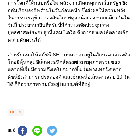
การโจมตีโต้กลับหรือไม่ หลังจากเกิดเหตุการณ์สหรัฐฯ ยิง
ถล่มเรือของอิหร่านในวันก่อนหน้า ซึ่งส่งผลให้ความหวัง
ในการบรรลุข้อตกลงสันติภาพดูลดน้อยลง ขณะเดียวกันใน
วันนี้ ประธานาธิบดีทรัมป์มีกำหนดจัดประชุมวาง
ยุทธศาสตร์ระดับสูงที่แคมป์เดวิด ซึ่งอาจส่งผลให้ตลาดเกิด
ความผันผวนได้
สำหรับแนวโน้มดัชนี SET คาดว่าจะอยู่ในลักษณะแกว่งตัว
โดยมีหุ้นกลุ่มอิเล็กทรอนิกส์คอยช่วยพยุงภาพรวมของ
ตลาดที่เริ่มมีความตึงเครียดมากขึ้น ในทางเทคนิคหาก
ดัชนียังสามารถประคองตัวและยืนเหนือเส้นค่าเฉลี่ย 10 วัน
ได้ ก็ถือว่าภาพรวมยังอยู่ในเกณฑ์ที่ดีอยู่
DELTA
แชร์