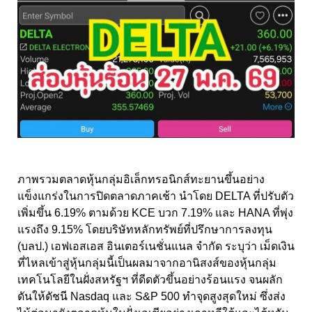
ภาพรวมตลาดหุ้นกลุ่มอิเล็กทรอนิกส์ทะยานขึ้นอย่าง
แข็งแกร่งในการปิดตลาดภาคเช้า นำโดย DELTA ที่ปรับตัว
เพิ่มขึ้น 6.19% ตามด้วย KCE บวก 7.19% และ HANA ที่พุ่ง
แรงถึง 9.15% โดยบริษัทหลักทรัพย์ที่ปรึกษาการลงทุน
(บลป.) เอฟเอสเอส อินเตอร์เนชั่นแนล จำกัด ระบุว่า เม็ดเงิน
ที่ไหลเข้าสู่หุ้นกลุ่มนี้เป็นผลมาจากอานิสงส์ของหุ้นกลุ่ม
เทคโนโลยีในฝั่งสหรัฐฯ ที่ดีดตัวขึ้นอย่างร้อนแรง จนผลัก
ดันให้ดัชนี Nasdaq และ S&P 500 ทำจุดสูงสุดใหม่ ซึ่งส่ง