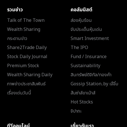
รวมข่าว
คอลัมนิสต์
Talk of The Town
ส่องหุ้นร้อน
Wealth Sharing
จับประเด็นหุ้นเด่น
กระดานข่าว
Smart Investment
Share2Trade Daily
The IPO
Stock Daily Journal
Fund / Insurance
Premium Stock
Sustainability
Wealth Sharing Daily
สินทรัพย์ดิจิทัล/ทองคำ
ภาพข่าวประชาสัมพันธ์
Gossip Station..by เจ๊จิ๋ม
เรื่องเด่นวันนี้
ส้มซ่าส์ขาเม้าส์
Hot Stocks
จิปาถะ
ทีวีออนไลน์
เกี่ยวกับเรา