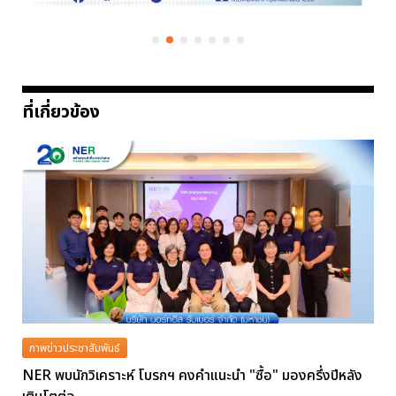
ที่เกี่ยวข้อง
ภาพข่าวประชาสัมพันธ์
NER พบนักวิเคราะห์ โบรกฯ คงคำแนะนำ "ซื้อ" มองครึ่งปีหลัง