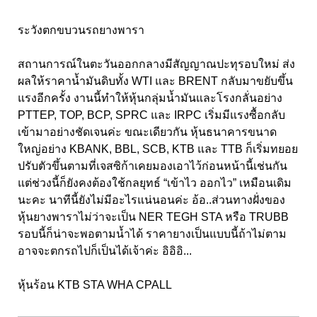
ระวังตกขบวนรถยางพารา
สถานการณ์ในตะวันออกกลางมีสัญญาณปะทุรอบใหม่ ส่ง
ผลให้ราคาน้ำมันดิบทั้ง WTI และ BRENT กลับมาขยับขึ้น
แรงอีกครั้ง งานนี้ทำให้หุ้นกลุ่มน้ำมันและโรงกลั่นอย่าง
PTTEP, TOP, BCP, SPRC และ IRPC เริ่มมีแรงซื้อกลับ
เข้ามาอย่างชัดเจนค่ะ ขณะเดียวกัน หุ้นธนาคารขนาด
ใหญ่อย่าง KBANK, BBL, SCB, KTB และ TTB ก็เริ่มทยอย
ปรับตัวขึ้นตามที่เจสซิก้าเคยมองเอาไว้ก่อนหน้านี้เช่นกัน
แต่ช่วงนี้ก็ยังคงต้องใช้กลยุทธ์ “เข้าไว ออกไว” เหมือนเดิม
นะคะ นาทีนี้ยังไม่มีอะไรแน่นอนค่ะ อ้อ..ส่วนทางฝั่งของ
หุ้นยางพาราไม่ว่าจะเป็น NER TEGH STA หรือ TRUBB
รอบนี้ก็น่าจะพอตามน้ำได้ ราคายางเป็นแบบนี้ถ้าไม่ตาม
อาจจะตกรถไปก็เป็นได้เจ้าค่ะ อิอิอิ...
หุ้นร้อน KTB STA WHA CPALL