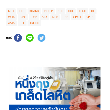
KTB
TTB
KBANK
PTTEP
SCB
BBL
TEGH
HL
WHA
IRPC
TOP
STA
NER
BCP
CPALL
SPRC
ASIA
ETL
TRUBB
แชร์