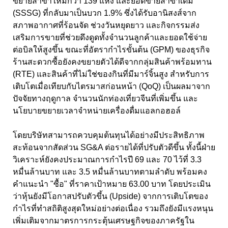
ขยายสาขาใหม่กว่า 139 แห่ง และยอดขายสาขาเดิม
(SSSG) ที่กลับมาเป็นบวก 1.9% ซึ่งได้รับอานิสงส์จาก
สภาพอากาศที่ร้อนจัด ช่วงวันหยุดยาว และกิจกรรมส่ง
เสริมการขายที่ช่วยดึงดูดทั้งจำนวนลูกค้าและยอดใช้จ่าย
ต่อบิลให้สูงขึ้น ขณะที่อัตรากำไรขั้นต้น (GPM) ของธุรกิจ
ร้านสะดวกซื้อยังคงขยายตัวได้ดีจากกลุ่มสินค้าพร้อมทาน
(RTE) และสินค้าที่ไม่ใช่ของกินที่มีมาร์จิ้นสูง สำหรับการ
เติบโตเมื่อเทียบกับไตรมาสก่อนหน้า (QoQ) เป็นผลมาจาก
ปัจจัยทางฤดูกาล จำนวนนักท่องเที่ยวจีนที่เพิ่มขึ้น และ
นโยบายขยายเวลาจำหน่ายเครื่องดื่มแอลกอฮอล์
โดยบริษัทสามารถควบคุมต้นทุนได้อย่างมีประสิทธิภาพ
สะท้อนจากสัดส่วน SG&A ต่อรายได้ที่ปรับตัวดีขึ้น ทั้งนี้ฝ่าย
วิเคราะห์ยังคงประมาณการกำไรปี 69 และ 70 ไว้ที่ 3.3
หมื่นล้านบาท และ 3.5 หมื่นล้านบาทตามลำดับ พร้อมคง
คำแนะนำ "ซื้อ" ที่ราคาเป้าหมาย 63.00 บาท โดยประเมิน
ว่าหุ้นยังมีโอกาสปรับตัวขึ้น (Upside) จากการเติบโตของ
กำไรที่ทำสถิติสูงสุดใหม่อย่างต่อเนื่อง รวมถึงยังมีแรงหนุน
เพิ่มเติมจากมาตรการกระตุ้นเศรษฐกิจของภาครัฐใน