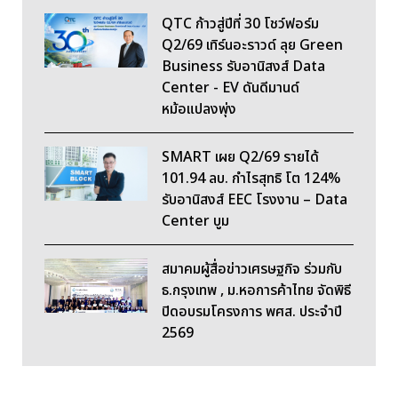
QTC ก้าวสู่ปีที่ 30 โชว์ฟอร์ม
Q2/69 เทิร์นอะราวด์ ลุย Green
Business รับอานิสงส์ Data
Center - EV ดันดีมานด์
หม้อแปลงพุ่ง
SMART เผย Q2/69 รายได้
101.94 ลบ. กำไรสุทธิ โต 124%
รับอานิสงส์ EEC โรงงาน – Data
Center บูม
สมาคมผู้สื่อข่าวเศรษฐกิจ ร่วมกับ
ธ.กรุงเทพ , ม.หอการค้าไทย จัดพิธี
ปิดอบรมโครงการ พศส. ประจำปี
2569