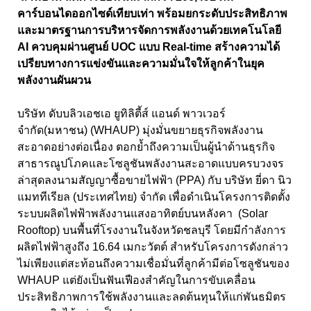
คาร์บอนไดออกไซด์เทียบเท่า พร้อมยกระดับประสิทธิภาพ
และมาตรฐานการบริหารจัดการพลังงานด้วยเทคโนโลยี
AI ควบคุมผ่านศูนย์ UOC แบบ Real-time สร้างความได้
เปรียบทางการแข่งขันและความมั่นใจให้ลูกค้าในยุค
พลังงานผันผวน
บริษัท ดับบลิวเอชเอ ยูทิลิตี้ส์ แอนด์ พาวเวอร์
จำกัด(มหาชน) (WHAUP)
มุ่งมั่นขยายธุรกิจพลังงาน
สะอาดอย่างต่อเนื่อง ตอกย้ำถึงความเป็นผู้นำด้านธุรกิจ
สาธารณูปโภคและโซลูชันพลังงานสะอาดแบบครบวงจร
ล่าสุดลงนามสัญญาซื้อขายไฟฟ้า (
PPA)
กับ บริษัท ยี่ดา นิว
แมททีเรียล (ประเทศไทย) จำกัด เพื่อดำเนินโครงการติดตั้ง
ระบบผลิตไฟฟ้าพลังงานแสงอาทิตย์บนหลังคา (
Solar
Rooftop)
บนพื้นที่โรงงานในจังหวัดชลบุรี โดยมีกำลังการ
ผลิตไฟฟ้าสูงถึง
16.64
เมกะวัตต์ สำหรับโครงการดังกล่าว
ไม่เพียงแต่สะท้อนถึงความเชื่อมั่นที่ลูกค้ามีต่อโซลูชันของ
WHAUP
แต่ยังเป็นฟันเฟืองสำคัญในการขับเคลื่อน
ประสิทธิภาพการใช้พลังงานและลดต้นทุนให้แก่พันธมิตร