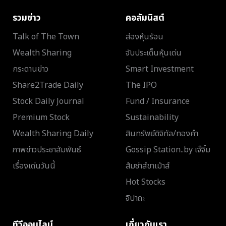
รวมข่าว
คอลัมนิสต์
Talk of The Town
ส่องหุ้นร้อน
Wealth Sharing
จับประเด็นหุ้นเด่น
กระดานข่าว
Smart Investment
Share2Trade Daily
The IPO
Stock Daily Journal
Fund / Insurance
Premium Stock
Sustainability
Wealth Sharing Daily
สินทรัพย์ดิจิทัล/ทองคำ
ภาพข่าวประชาสัมพันธ์
Gossip Station..by เจ๊จิ๋ม
เรื่องเด่นวันนี้
ส้มซ่าส์ขาเม้าส์
Hot Stocks
จิปาถะ
ทีวีออนไลน์
เกี่ยวกับเรา