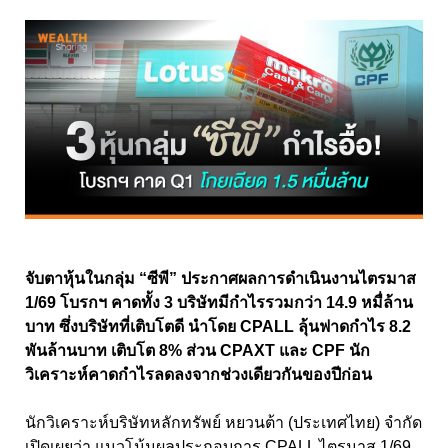
จับตาหุ้นในกลุ่ม “ซีพี” ประกาศผลการดำเนินงานไตรมาส
1/69 โบรกฯ คาดทั้ง 3 บริษัทมีกำไรรวมกว่า 14.9 หมื่ล้าน
บาท ซึ่งบริษัทที่เติบโตดี นำโดย CPALL ลุ้นฟาดกำไร 8.2
พันล้านบาท เติบโต 8% ส่วน CPAXT และ CPF นัก
วิเคราะห์คาดกำไรลดลงจากช่วงเดียวกันของปีก่อน
นักวิเคราะห์บริษัทหลักทรัพย์ หยวนต้า (ประเทศไทย) จำกัด
เปิดเผยว่า แนวโน้มผลประกอบการ CPALL ไตรมาส 1/69