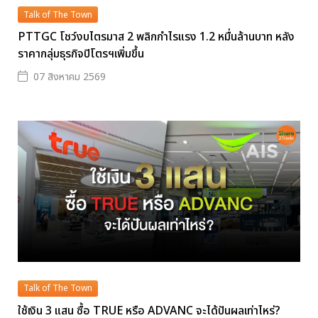
Talk of The Town
PTTGC โชว์งบไตรมาส 2 พลิกกำไรแรง 1.2 หมื่นล้านบาท หลัง
ราคากลุ่มธุรกิจปิโตรฯเพิ่มขึ้น
07 สิงหาคม 2569
Talk of The Town
ใช้เงิน 3 แสน ซื้อ TRUE หรือ ADVANC จะได้ปันผลเท่าไหร่?