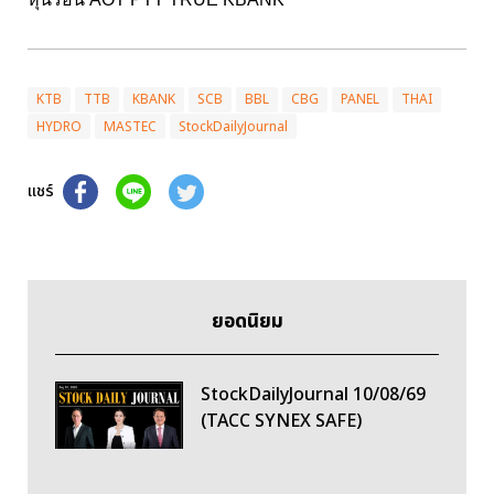
KTB
TTB
KBANK
SCB
BBL
CBG
PANEL
THAI
HYDRO
MASTEC
StockDailyJournal
แชร์
ยอดนิยม
StockDailyJournal 10/08/69
(TACC SYNEX SAFE)