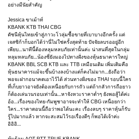
อย่างมีนัยสำคัญ
Jessica ขาเม้าท์
KBANK KTB THAI CBG
ดัชนีหุ้นไทยเข้าสู่ภาวะโวลุ่มซื้อขายที่เบาบางอีกครั้ง แต่
เจสซิก้าก็บอกได้ว่านี่ไม่ใช่ครั้งสุดท้าย ปัจจัยลบรออยู่อีก
เพียบ...นาทีนี้ต้องหลุมหลบภัยเท่านั้นค่ะ น่าสนที่สุดในกลุ่ม
หลุมหลบภัย...น้องซี่ยังมองไปทางฝั่งของหุ้นธนาคารใหญ่
KBANK BBL SCB KTB และ TTB เหมือนเดิม เพิ่มเติมคือ
หุ้นธนาคารแม้จะขึ้นบ้างลงบ้างแต่ก็คงไม่มาก...ยังถือว่า
พอจะฝากอนาคตเอาไว้ได้ ส่วนทางฝั่งของ THAI รอบนี้ใคร
ที่เก็บยาวอาจยังต้องเหนื่อยกับการถัว แต่ถ้ากลัวการถือยาว
ก็ต้องเล่นวนรอบเท่านั้น...หาจังหวะราคาต่ำๆ ยังพอสู้ได้ค่ะ
อ้อ...เรื่องของไทย-กัมพูชาอาจจะทำให้ CBG เหนื่อยกว่า
ใคร...ราคาตอนนี้ถือว่าพอได้นะคะ เรื่องลบๆ ราคาหุ้นก็รับ
รู้ไปมากแล้ว หากจะสะสมไว้รอเรื่องดีๆ ก็พอได้เจ้าค่ะ
อิอิอิ...
หุ้นร้อน AOT PTT TRUE KBANK