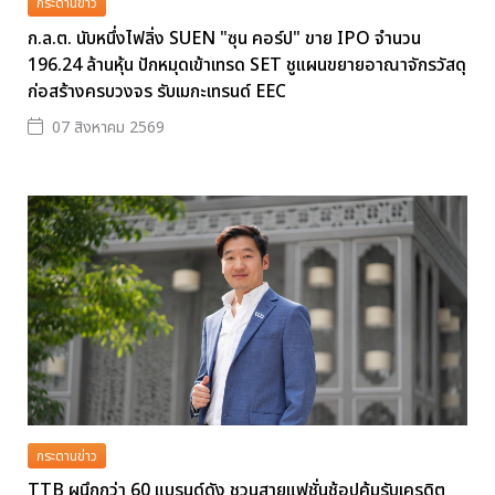
กระดานข่าว
ก.ล.ต. นับหนึ่งไฟลิ่ง SUEN "ซุน คอร์ป" ขาย IPO จำนวน
196.24 ล้านหุ้น ปักหมุดเข้าเทรด SET ชูแผนขยายอาณาจักรวัสดุ
ก่อสร้างครบวงจร รับเมกะเทรนด์ EEC
07 สิงหาคม 2569
กระดานข่าว
TTB ผนึกกว่า 60 แบรนด์ดัง ชวนสายแฟชั่นช้อปคุ้มรับเครดิต