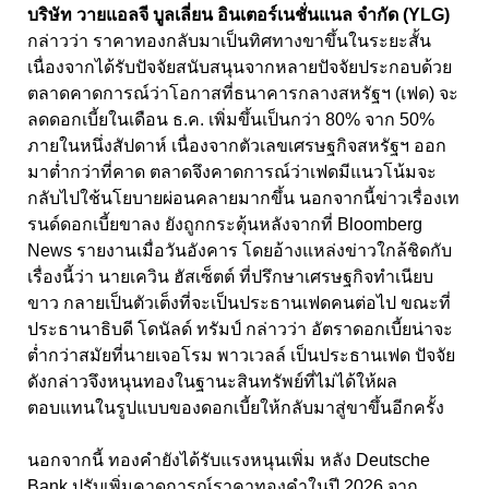
บริษัท วายแอลจี บูลเลี่ยน อินเตอร์เนชั่นแนล จำกัด (
YLG)
กล่าวว่า ราคาทองกลับมาเป็นทิศทางขาขึ้นในระยะสั้น
เนื่องจากได้รับปัจจัยสนับสนุนจากหลายปัจจัยประกอบด้วย
ตลาดคาดการณ์ว่าโอกาสที่ธนาคารกลางสหรัฐฯ (เฟด) จะ
ลดดอกเบี้ยในเดือน ธ.ค. เพิ่มขึ้นเป็นกว่า 80%
จาก 50%
ภายในหนึ่งสัปดาห์
เนื่องจากตัวเลขเศรษฐกิจสหรัฐฯ ออก
มาต่ำกว่าที่คาด ตลาดจึงคาดการณ์ว่าเฟดมีแนวโน้มจะ
กลับไปใช้นโยบายผ่อนคลายมากขึ้น นอกจากนี้ข่าวเรื่องเท
รนด์ดอกเบี้ยขาลง ยังถูกกระตุ้นหลังจากที่ Bloomberg
News
รายงานเมื่อวันอังคาร โดยอ้างแหล่งข่าวใกล้ชิดกับ
เรื่องนี้ว่า นายเควิน ฮัสเซ็ตต์ ที่ปรึกษาเศรษฐกิจทำเนียบ
ขาว กลายเป็นตัวเต็งที่จะเป็นประธานเฟดคนต่อไป ขณะที่
ประธานาธิบดี โดนัลด์ ทรัมป์ กล่าวว่า อัตราดอกเบี้ยน่าจะ
ต่ำกว่าสมัยที่นายเจอโรม พาวเวลล์ เป็นประธานเฟด ปัจจัย
ดังกล่าวจึงหนุนทองในฐานะสินทรัพย์ที่ไม่ได้ให้ผล
ตอบแทนในรูปแบบของดอกเบี้ยให้กลับมาสู่ขาขึ้นอีกครั้ง
นอกจากนี้ ทองคำยังได้รับแรงหนุนเพิ่ม หลัง Deutsche
Bank
ปรับเพิ่มคาดการณ์ราคาทองคำในปี
2026
จาก