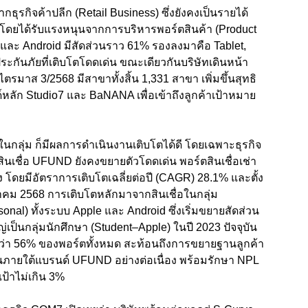
จากธุรกิจค้าปลีก (
Retail Business)
ซึ่งยังคงเป็นรายได้
โดยได้รับแรงหนุนจากการบริหารพอร์ตสินค้า (
Product
และ
Android
มีสัดส่วนราว
61%
รองลงมาคือ
Tablet,
ะกันภัยที่เติบโตโดดเด่น ขณะเดียวกันบริษัทเดินหน้า
้นไตรมาส
3/2568
มีสาขาทั้งสิ้น
1,331
สาขา เพิ่มขึ้นสุทธิ
หลัก
Studio7
และ
BaNANA
เพื่อเข้าถึงลูกค้าเป้าหมาย
นกลุ่ม ก็มีผลการดำเนินงานเติบโตได้ดี โดยเฉพาะธุรกิจ
สินเชื่อ
UFUND
ยังคงขยายตัวโดดเด่น พอร์ตสินเชื่อเช่า
ง โดยมีอัตราการเติบโตเฉลี่ยต่อปี (
CAGR) 28.1%
และตั้ง
วาคม
2568
การเติบโตหลักมาจากสินเชื่อในกลุ่ม
sonal)
ทั้งระบบ
Apple
และ
Android
ซึ่งเริ่มขยายสัดส่วน
่เป็นกลุ่มนักศึกษา (
Student–Apple)
ในปี
2023
ปัจจุบัน
ว่า
56%
ของพอร์ตทั้งหมด สะท้อนถึงการขยายฐานลูกค้า
นภายใต้แบรนด์
UFUND
อย่างต่อเนื่อง พร้อมรักษา
NPL
ป้าไม่เกิน
3%