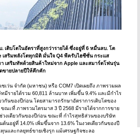
. เติบโตในอัตราที่สูงกว่ารายได้ ซึ่งอยู่ที่
6
หมื่นลบ. โต
e
เสริมพลังโตทุกมิติ มั่นใจ
Q4
พีครับไฮซีซั่น กระแส
นมา เสริมทัพด้วยสินค้าใหม่จาก
Apple
และสมาร์ตโฟนรุ่น
ดขายปลายปีให้คึกคัก
อมเซเว่น จำกัด (มหาชน) หรือ COM7
เปิดเผยถึง ภาพรวมผล
ษัทมีรายได้รวม
60,811
ล้านบาท เพิ่มขึ้น
9.4%
และมีกำไร
ียวกันของปีก่อน โดยสามารถรักษาอัตราการเติบโตของ
ด้ ขณะที่ ภาพรวมไตรมาส
3
ปี
2568
มีรายได้จากการขาย
่วงเดียวกันของปีก่อน ขณะที่ กำไรสุทธิส่วนของบริษัท
ต้นอยู่ที่
14.0%
เพิ่มขึ้นจาก
13.6%
ในงวดเดียวกันของปี
ทุนและกลยุทธ์ขายเชิงรุก แม้เศรษฐกิจชะลอ