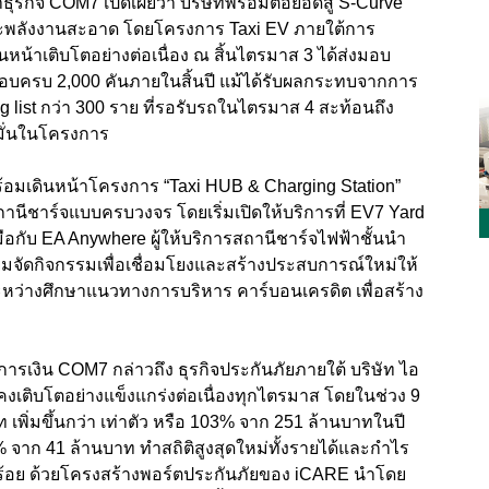
าธุรกิจ COM7
เปิดเผยว่า บริษัทพร้อมต่อยอดสู่
S-Curve
ะพลังงานสะอาด โดยโครงการ
Taxi EV
ภายใต้การ
ินหน้าเติบโตอย่างต่อเนื่อง ณ สิ้นไตรมาส
3
ได้ส่งมอบ
งมอบครบ
2,000
คันภายในสิ้นปี แม้ได้รับผลกระทบจากการ
g list
กว่า
300
ราย ที่รอรับรถในไตรมาส
4
สะท้อนถึง
มั่นในโครงการ
พร้อมเดินหน้าโครงการ
“Taxi HUB & Charging Station”
ถานีชาร์จแบบครบวงจร โดยเริ่มเปิดให้บริการที่
EV7 Yard
ือกับ
EA Anywhere
ผู้ให้บริการสถานีชาร์จไฟฟ้าชั้นนำ
ยมจัดกิจกรรมเพื่อเชื่อมโยงและสร้างประสบการณ์ใหม่ให้
่ระหว่างศึกษาแนวทางการบริหาร คาร์บอนเครดิต เพื่อสร้าง
ายการเงิน COM7
กล่าวถึง ธุรกิจประกันภัยภายใต้ บริษัท ไอ
งคงเติบโตอย่างแข็งแกร่งต่อเนื่องทุกไตรมาส โดยในช่วง
9
 เพิ่มขึ้นกว่า เท่าตัว หรือ
103%
จาก
251
ล้านบาทในปี
%
จาก
41
ล้านบาท ทำสถิติสูงสุดใหม่ทั้งรายได้และกำไร
บร้อย ด้วยโครงสร้างพอร์ตประกันภัยของ
iCARE
นำโดย