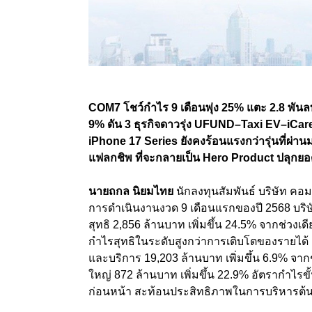
COM7
โชว์กำไร
9
เดือนพุ่ง
25%
แตะ
2.8
พันลบ
9%
ดัน
3
ธุรกิจดาวรุ่ง
UFUND–Taxi EV–iCar
iPhone 17 Series
ยังคงร้อนแรงกว่ารุ่นที่ผ่า
แฟลกชิพ ที่จะกลายเป็น
Hero Product
ปลุกยอ
นายถกล นิยมไทย
นักลงทุนสัมพันธ์ บริษัท ค
การดำเนินงานงวด
9
เดือนแรกของปี
2568
บริ
สุทธิ
2,856
ล้านบาท เพิ่มขึ้น
24.5%
จากช่วงเด
กำไรสุทธิในระดับสูงกว่าการเติบโตของรายไ
และบริการ
19,203
ล้านบาท เพิ่มขึ้น
6.9%
จากช
ใหญ่
872
ล้านบาท เพิ่มขึ้น
22.9%
อัตรากำไรขั้น
ก่อนหน้า สะท้อนประสิทธิภาพในการบริหารต้น