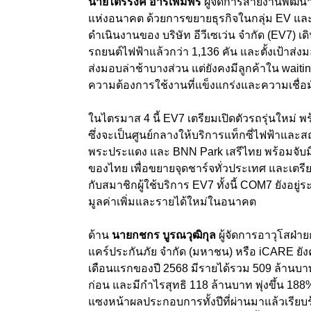
นายไตรรงค์ อารีเพิ่มพร
ผู้จัดการสายงานพัฒน
แห่งอนาคต ด้วยการขยายธุรกิจในกลุ่ม
EV
แล
ดำเนินงานของ บริษัท อีวีเซเว่น จำกัด (
EV7)
เด
รถยนต์ไฟฟ้าแล้วกว่า
1,136
คัน และตั้งเป้าส่
ส่งมอบล่าช้าบางส่วน แต่ยังคงมีลูกค้าใน
waitin
ความต้องการใช้งานที่แข็งแกร่งและความเชื่อ
ในไตรมาส 4
นี้
EV7
เตรียมเปิดตัวรถรุ่นใหม่ 
ซึ่งจะเป็นศูนย์กลางให้บริการแท็กซี่ไฟฟ้าและส
พระประแดง และ
BNN Park
เสรีไทย พร้อมจับม
ของไทย เพื่อขยายจุดชาร์จทั่วประเทศ และเตรี
กับสมาชิกผู้ใช้บริการ
EV7
ทั้งนี้
COM7
ยังอยู
มูลค่าเพิ่มและรายได้ใหม่ในอนาคต
ด้าน
นายกชกร บูรณวุฒิกุล
ผู้จัดการอาวุโสฝ่
แคร์ประกันภัย จำกัด (มหาชน) หรือ
iCARE
ยั
เดือนแรกของปี
2568
มีรายได้รวม
509
ล้านบาท
ก่อน และมีกำไรสุทธิ
118
ล้านบาท พุ่งขึ้น
188
แซงหน้าผลประกอบการทั้งปีที่ผ่านมาแล้วเรีย