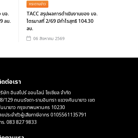
กระดานข่าว
 บจ.
TACC สรุปผลการดำเนินงานของ บจ.
39 ลบ.
ไตรมาสที่ 2/69 มีกำไรสุทธิ 104.30
ลบ.
06 สิงหาคม 2569
ิดต่อเรา
ริษัท อินสไปร์ ออนไลน์ โซเชียล จำกัด
8/129 ถนนรัชดา-รามอินทรา แขวงคันนายาว เขต
ันนายาว กรุงเทพมหานคร 10230
ลขประจำตัวผู้เสียภาษีอากร 0105561135791
ทร.
083 827 9833
ติดตามเรา