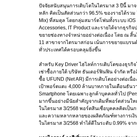
ปัจจัยสนับสนุนการเติบโตในไตรมาส 3
ปีนี้ มา
หลัก คิดเป็นสัดส่วนกว่า
96.5%
ของรายได้รวม 
Mix)
ที่สมดุล โดยกลุ่มสมาร์ตโฟนทั้งระบบ
iOS
Accessories, IT Product
และรายได้จากธุรกิจปร
ขยายช่องทางจำหน่ายอย่างต่อเนื่อง โดย ณ สิ
11
สาขาจากไตรมาสก่อน เน้นการขยายแบรนด์
ทั่วประเทศได้ครอบคลุมยิ่งขึ้น
สำหรับ Key Driver
ไฮไลท์การเติบโตของธุรกิจใ
เช่าซื้อภายใต้ บริษัท ธันเดอร์ฟินฟิน จำกัด หรือ
ซื้อ
UFUND (Net AR)
มีการเติบโตอย่างต่อเนื่อ
เป้าพอร์ตแตะ
4,000
ล้านบาทภายในเดือนธัน
Smartphone
โดยเฉพาะลูกค้าบุคคลทั่วไป (
Per
มากขึ้นอย่างมีนัยสำคัญจากเดิมที่พอร์ตส่วนใหญ
ในไตรมาส
3/2568
พอร์ตสินเชื่อบุคคลคิดเป็นก
และความหลากหลายของผลิตภัณฑ์ทางการเงิ
ในไตรมาส 3/2568 ทำได้ดีในระดับ 0.99
%
จากเ