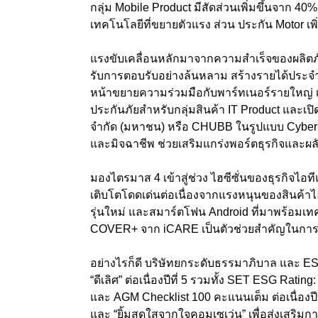
กลุ่ม
Mobile Product
มีสัดส่วนเพิ่มขึ้นจาก
40
เทคโนโลยีที่ขยายตัวแรง ส่วน ประกัน
Motor
เพ
แรงขับเคลื่อนหลักมาจากความสำเร็จของผลิต
รับการตอบรับอย่างล้นหลาม สร้างรายได้ประ
หน้าขยายความร่วมมือกับพาร์ทเนอร์รายใหญ่ 
ประกันภัยสำหรับกลุ่มสินค้า
IT Product
และเปิด
จำกัด (มหาชน) หรือ
CHUBB
ในรูปแบบ
Cybers
และมิจฉาชีพ ช่วยเสริมแกร่งพอร์ตธุรกิจและผล
มองไตรมาส 4
เข้าสู่ช่วง ไฮซีซั่นของธุรกิจไ
เติบโตโดดเด่นต่อเนื่องจากแรงหนุนของสินค้าไ
รุ่นใหม่ และสมาร์ตโฟน
Android
ที่มาพร้อมเ
COVER+
จาก
iCARE
เป็นตัวช่วยสำคัญในการเพ
อย่างไรก็ดี บริษัทยกระดับธรรมาภิบาล และ 
“ดีเลิศ” ต่อเนื่องปีที่
5
รวมทั้ง
SET ESG Rating: A
และ
AGM Checklist 100
คะแนนเต็ม ต่อเนื่องปี
และ “ยิ้มสดใสจากใจคอมเซเว่น
”
เพื่อส่งเสริม