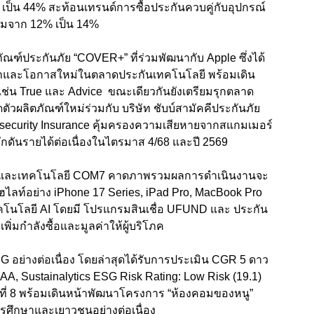
%
เป็น
44%
สะท้อนเทรนด์การซื้อประกันควบคู่กับอุปกรณ์
ิ่มจาก
12%
เป็น
14%
ภัณฑ์ประกันภัย “COVER+”
ที่ร่วมพัฒนากับ
Apple
ซึ่งได้
จำและโอกาสใหม่ในตลาดประกันเทคโนโลยี พร้อมเดิน
เช่น
True
และ
Advice
ขณะเดียวกันยังเตรียมรุกตลาด
ตัวผลิตภัณฑ์ใหม่ร่วมกับ บริษัท ชับบ์สามัคคีประกันภัย
ecurity Insurance
คุ้มครองความเสียหายจากสแกมเมอร์
ักดันรายได้ต่อเนื่องในไตรมาส
4/68
และปี
2569
อทีและเทคโนโลยี
COM7
คาดภาพรวมผลการดำเนินงานจะ
ฮไลท์อย่าง
iPhone 17 Series, iPad Pro, MacBook Pro
ทคโนโลยี
AI
โดยมี โปรแกรมสินเชื่อ
UFUND
และ ประกัน
ิ่มกำลังซื้อและมูลค่าให้ผู้บริโภค
ESG
อย่างต่อเนื่อง โดยล่าสุดได้รับการประเมิน
CGR 5
ดาว
A, Sustainalytics ESG Risk Rating: Low Risk (19.1)
ที่
8
พร้อมเดินหน้าพัฒนาโครงการ “ห้องคอมของหนู
”
การศึกษาและเยาวชนอย่างต่อเนื่อง