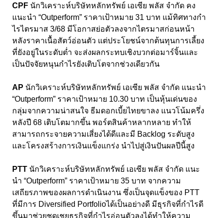
CPF
นักวิเคราะห์บริษัทหลักทรัพย์ เอเซีย พลัส จำกัด คง
แนะนํา “Outperform” ราคาเป้าหมาย 31 บาท แม้ทิศทางกํา
ไรไตรมาส 3/68 มีโอกาสย่อตัวลงจากไตรมาสก่อนหน้า
หลังราคาเนื้อสัตว์อ่อนตัว แต่ประโยชน์จากต้นทุนการเลี้ยง
ที่ยังอยู่ในระดับต่ำ จะส่งผลกระทบเชิงบวกต่อมาร์จิ้นและ
เป็นปัจจัยหนุนกําไรยังเติบโตจากช่วงเดียวกัน
AP
นักวิเคราะห์บริษัทหลักทรัพย์ เอเซีย พลัส จำกัด แนะนำ
“Outperform” ราคาเป้าหมาย 10.30 บาท เป็นหุ้นเด่นของ
กลุ่มจากความน่าสนใจ ธีมดอกเบี้ยไทยขาลง แนวโน้มครึ่ง
หลังปี 68 เติบโตมากขึ้น พอร์ตสินค้าหลากหลาย ทําให้
สามารถกระจายความเสี่ยงได้ดีและมี Backlog ระดับสูง
และโครงสร้างการเงินแข็งแกร่ง นําไปสู่เงินปันผลปีนี้สูง
PTT
นักวิเคราะห์บริษัทหลักทรัพย์ เอเซีย พลัส จำกัด แนะ
นํา “Outperform” ราคาเป้าหมาย 35 บาท จากความ
เสถียรภาพของผลการดําเนินงาน ซึ่งเป็นจุดแข็งของ PTT
ที่มีการ Diversified Portfolioได้เป็นอย่างดี มีธุรกิจที่กําไรดี
ขึ้นมาช่วยชดเชยธุรกิจที่กําไรอ่อนตัวลงได้ทําให้ความ