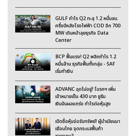
GULF กำไร Q2 ทะลุ 1.2 หมื่นลบ.
ครึ่งปีหลังโรงไฟฟ้า COD อีก 700
MW เดินหน้าลุยธุรกิจ Data
Center
BCP ฟื้นแรง! Q2 พลิกกำไร 1.2
หมื่นล้าน ธุรกิจฟื้นทั้งกลุ่ม - SAF
เริ่มทำเงิน
ADVANC ฉุดไม่อยู่! โบรกฯ เพิ่ม
เป้าหมายเป็น 430 บาท ชูธีม
เงินปันผลแกร่ง กำไรต่อหุ้นสูง
เปิดชื่อหุ้นจ่อรับทรัพย์! ผู้นำเมียนมา
เยือนไทย จุดกระแสฟื้นค้า