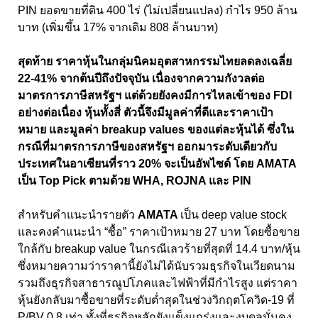
PIN ยอดขายที่ดิน 400 ไร่ (ไม่เปลี่ยนแปลง) กำไร 950 ล้าน
บาท (เพิ่มขึ้น 17% จากเดิม 808 ล้านบาท)
สุดท้าย ราคาหุ้นในกลุ่มนิคมอุตสาหกรรมไทยลดลงเฉลี่ย
22-41% จากต้นปีถึงปัจจุบัน เนื่องจากความกังวลต่อ
มาตรการภาษีสหรัฐฯ แต่ด้วยยังคงมีการไหลเข้าของ FDI
อย่างต่อเนื่อง หุ้นทั้งสี่ ตัวนี้จึงมีมูลค่าที่ดีและราคาเป้า
หมาย และมูลค่า breakup values ของแต่ละหุ้นได้ ซึ่งใน
กรณีที่มาตรการภาษีของสหรัฐฯ ออกมาระดับเดียวกับ
ประเทศในอาเซียนที่ราว 20% จะเป็นอัพไซด์ โดย AMATA
เป็น Top Pick ตามด้วย WHA, ROJNA และ PIN
สำหรับคำแนะนำรายตัว
AMATA
เป็น deep value stock
และคงคําแนะนํา “ซื้อ” ราคาเป้าหมาย 27 บาท โดยซื้อขาย
ใกล้กับ breakup value ในกรณีเลวร้ายที่สุดที่ 14.4 บาท/หุ้น
ซึ่งหมายความว่าราคานี้ยังไม่ได้นับรวมธุรกิจในเวียดนาม
รวมถึงธุรกิจสาธารณูปโภคและไฟฟ้าที่มีกําไรสูง แต่ราคา
หุ้นยังกลับมาซื้อขายที่ระดับตํ่าสุดในช่วงวิกฤตโควิด-19 ที่
P/BV 0.8 เท่า ทั้งที่ธุรกิจหลักยังแข็งแกร่งและงบดุลมั่นคง