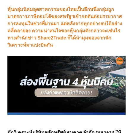
หุ้นกลุ่มนิคมอุตสาหกรรมของไทยเป็นอีกหนึ่งกลุ่มถูก
มาตรการภาษีตอบโต้ของสหรัฐฯเข้ากดดันต่อบรรยากาศ
การลงทุนในช่วงที่ผ่านมา แต่หลังจากทุกอย่างจบได้อย่าง
คลี่คลายลง ความน่าสนใจของหุ้นกลุ่มดังกล่าวจะเช่นไร
ทางสำนักข่าว Share2Trade ก็ได้นำมุมมองจากนัก
วิเคราะห์มาแบ่งปันกัน
นักวิเคราะห์บริษัทหลักทรัพย์ ธนชาต จำกัด (มหาชน) ให้