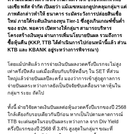
เอเซีย พลัส จำกัด เปิเผยว่า แม้เมฆหมอกดูปกคลุมกลุ่มฯ แต่
ภาพดังกล่าวทำให้ ธนาคาร ระมัดระวังการปล่อยสินเชื่อ
ใหม่ ภายใต้ระดับเงินกองทุน Tier-1 ซึ่งสูงเกินเกณฑ์ขั้นต่ำ
ของ ธปท. พอควร เปิดทางให้กลุ่มฯ สามารถบริหาร
โครงสร้างเงินทุน ผ่านการเพิ่มนโยบายปันผล รวมถึงการ
ซื้อหุ้นคืน (KKP, TTB ได้ดำเนินการไปก่อนหน้านี้แล้ว ส่วน
KTB และ KBANK อยู่ระหว่างการพิจารณา)
โดยแม้ปกติแล้ว การจ่ายเงินปันผลงวดครึ่งปีแรกจะไม่สูง
เท่าครึ่งปีหลัง แต่เมื่อเทียบกับบริษัทอื่นๆ ใน SET ที่ส่วน
ใหญ่แล้วจ่ายปันผลปีละครั้ง มองว่าการเข้าสู่ฤดูกาลการ
จ่ายปันผลระหว่างกาลยังเป็นปัจจัยขับเคลื่อนราคาหุ้นใน
กลุ่มฯ ระยะ ถัดไป
ทั้งนี้ ฝ่ายวิจัยคาดเงินปันผลต่อหุ้นงวดครึ่งปีแรกของปี 2568
ใกล้เคียงกับรอบเดียวกันปีก่อน หากเป็นไปตามคาดการณ์
TTB จะเด่นสุดในรอบปันผลระหว่างกาล จาก Div Yield
ครึ่งปีแรกของปี 2568 ที่ 3.4% สูงสุดในกลุ่มฯ ขณะที่