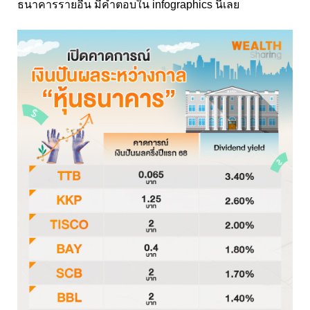
ธนาคารรายอื่น มีคำตอบใน infographics นี้เลย