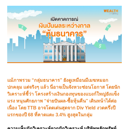
แม้ภาพรวม “กลุ่มธนาคาร” ยังดูเหมือนมีเมฆหมอก
ปกคลุม แต่จริงๆ แล้ว นี่อาจเป็นจังหวะซ่อนโอกาส โดยนัก
วิเคราะห์ชี้ว่า โครงสร้างเงินกองทุนของแบงก์ใหญ่ยังแข็ง
แรง หนุนศักยภาพ “จ่ายปันผล-ซื้อหุ้นคืน” เดินหน้าได้ต่อ
เนื่อง โดย TTB อาจโดดเด่นสุดจาก Div Yield งวดครึ่งปี
แรกของปี 68 ที่คาดแตะ 3.4% สูงสุดในกลุ่ม
ความเห็นนักวิเคราะห์จากนักวิเคราะห์ บริษัทหลักทรัพย์