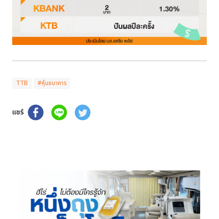
TTB
#หุ้นธนาคาร
แชร์