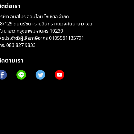
ิดต่อเรา
ริษัท อินสไปร์ ออนไลน์ โซเชียล จำกัด
8/129 ถนนรัชดา-รามอินทรา แขวงคันนายาว เขต
ันนายาว กรุงเทพมหานคร 10230
ลขประจำตัวผู้เสียภาษีอากร 0105561135791
ทร.
083 827 9833
ติดตามเรา