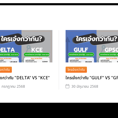
งกว่ากัน
ใครเจ๋งกว่ากัน
จ๋งกว่ากัน "DELTA" VS "KCE"
ใครเจ๋งกว่ากัน "GULF" VS "
1 กรกฎาคม 2568
30 มิถุนายน 2568