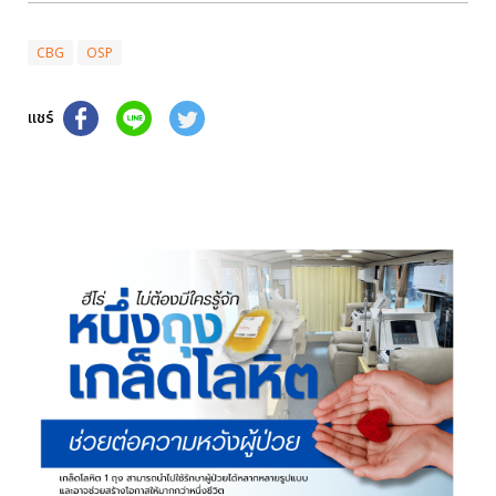
CBG
OSP
แชร์