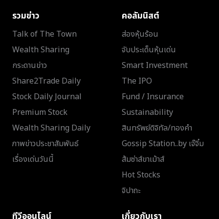
รวมข่าว
คอลัมนิสต์
Talk of The Town
ส่องหุ้นร้อน
Wealth Sharing
จับประเด็นหุ้นเด่น
กระดานข่าว
Smart Investment
Share2Trade Daily
The IPO
Stock Daily Journal
Fund / Insurance
Premium Stock
Sustainability
Wealth Sharing Daily
สินทรัพย์ดิจิทัล/ทองคำ
ภาพข่าวประชาสัมพันธ์
Gossip Station..by เจ๊จิ๋ม
เรื่องเด่นวันนี้
ส้มซ่าส์ขาเม้าส์
Hot Stocks
จิปาถะ
ทีวีออนไลน์
เกี่ยวกับเรา