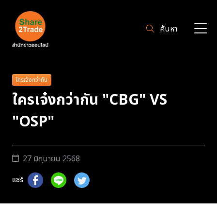
ค้นหา
ใครเจ๋งกว่ากัน
ใครเจ๋งกว่ากัน "CBG" VS
"OSP"
27 มิถุนายน 2568
แชร์