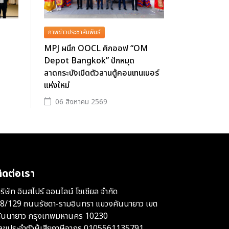
ภาพข่าวประชาสัมพันธ์
MPJ ผนึก OOCL คิกออฟ “OM
Depot Bangkok” ปักหมุด
ลาดกระบังเปิดตัวลานตู้คอนเทนเนอร์
แห่งใหม่
06 สิงหาคม 2569
ิดต่อเรา
ริษัท อินสไปร์ ออนไลน์ โซเชียล จำกัด
8/129 ถนนรัชดา-รามอินทรา แขวงคันนายาว เขต
ันนายาว กรุงเทพมหานคร 10230
ลขประจำตัวผู้เสียภาษีอากร 0105561135791