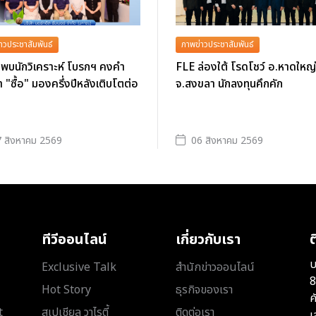
าวประชาสัมพันธ์
ภาพข่าวประชาสัมพันธ์
พบนักวิเคราะห์ โบรกฯ คงคำ
FLE ล่องใต้ โรดโชว์ อ.หาดใหญ่
 "ซื้อ" มองครึ่งปีหลังเติบโตต่อ
จ.สงขลา นักลงทุนคึกคัก
 สิงหาคม 2569
06 สิงหาคม 2569
ทีวีออนไลน์
เกี่ยวกับเรา
ต
บ
Exclusive Talk
สำนักข่าวออนไลน์
8
Hot Story
ธุรกิจของเรา
ค
t
สเปเชียล วาไรตี้
ติดต่อเรา
เ