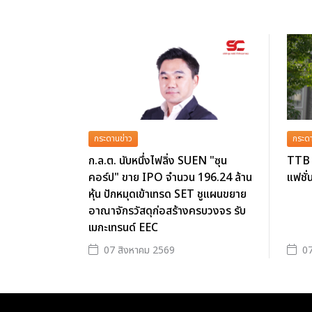
กระดานข่าว
กระดา
ก.ล.ต. นับหนึ่งไฟลิ่ง SUEN "ซุน
TTB 
คอร์ป" ขาย IPO จำนวน 196.24 ล้าน
แฟชั่
หุ้น ปักหมุดเข้าเทรด SET ชูแผนขยาย
อาณาจักรวัสดุก่อสร้างครบวงจร รับ
เมกะเทรนด์ EEC
07 สิงหาคม 2569
07