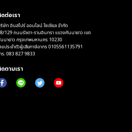
ิดต่อเรา
ริษัท อินสไปร์ ออนไลน์ โซเชียล จำกัด
8/129 ถนนรัชดา-รามอินทรา แขวงคันนายาว เขต
ันนายาว กรุงเทพมหานคร 10230
ลขประจำตัวผู้เสียภาษีอากร 0105561135791
ทร.
083 827 9833
ติดตามเรา