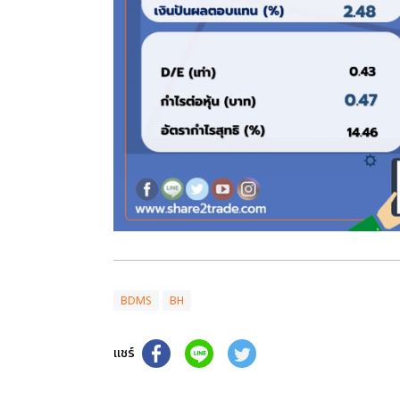
BDMS
BH
แชร์