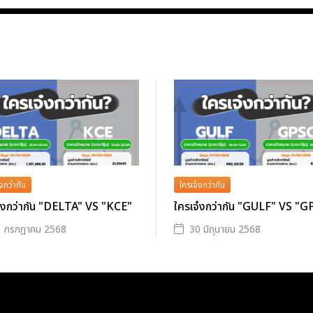
งกว่ากัน
ใครเจ๋งกว่ากัน
จ๋งกว่ากัน "DELTA" VS "KCE"
ใครเจ๋งกว่ากัน "GULF" VS "
1 กรกฎาคม 2568
30 มิถุนายน 2568