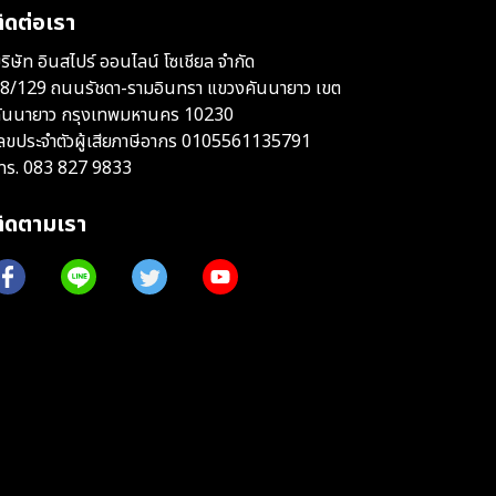
ิดต่อเรา
ริษัท อินสไปร์ ออนไลน์ โซเชียล จำกัด
8/129 ถนนรัชดา-รามอินทรา แขวงคันนายาว เขต
ันนายาว กรุงเทพมหานคร 10230
ลขประจำตัวผู้เสียภาษีอากร 0105561135791
ทร.
083 827 9833
ติดตามเรา