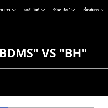
วมข่าว
คอลัมนิสต์
ทีวีออนไลน์
เกี่ยวกับเรา
น "BDMS" VS "BH"