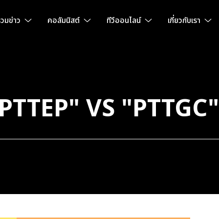
วมข่าว
คอลัมนิสต์
ทีวีออนไลน์
เกี่ยวกับเรา
น "PTTEP" VS "PTTGC"