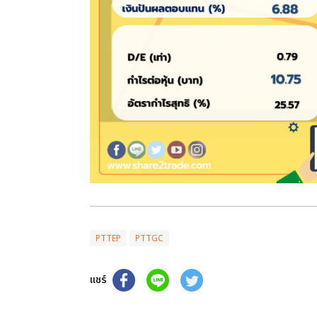
PTTEP
PTTGC
แชร์