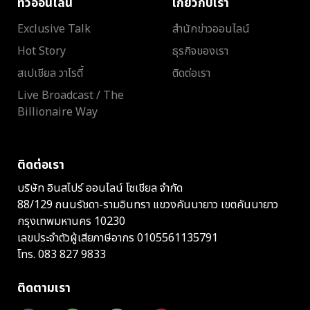
ทีวีออนไลน์
เกี่ยวกับเรา
Exclusive Talk
สำนักข่าวออนไลน์
Hot Story
ธุรกิจของเรา
สเปเชียล วาไรตี้
ติดต่อเรา
Live Broadcast / The
Billionaire Way
ติดต่อเรา
บริษัท อินสไปร์ ออนไลน์ โซเชียล จำกัด
88/129 ถนนรัชดา-รามอินทรา แขวงคันนายาว เขตคันนายาว
กรุงเทพมหานคร 10230
เลขประจำตัวผู้เสียภาษีอากร 0105561135791
โทร.
083 827 9833
ติดตามเรา