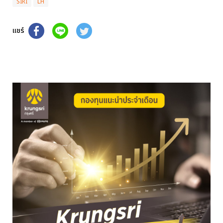
SIRI
LH
แชร์