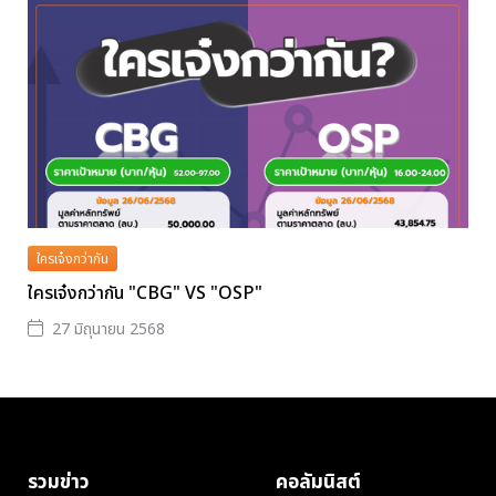
ใครเจ๋งกว่ากัน
ใครเจ๋งกว่ากัน "CBG" VS "OSP"
27 มิถุนายน 2568
รวมข่าว
คอลัมนิสต์