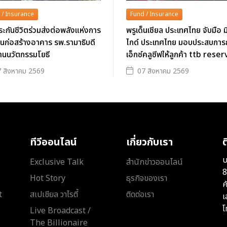
 / Insurance
Fund / Insurance
ะกันชีวิตร่วมส่งต่อพลังแห่งการ
พรูเด็นเชียล ประเทศไทย จับมือ ม
นุนก่อสร้างอาคาร รพ.รามาธิบดี
ไกด์ ประเทศไทย มอบประสบการ
านนวัตกรรมโยธี
เอ็กซ์คลูซีฟให้ลูกค้า ttb rese
 สิงหาคม 2569
07 สิงหาคม 2569
ทีวีออนไลน์
เกี่ยวกับเรา
ต
บ
Exclusive Talk
สำนักข่าวออนไลน์
8
Hot Story
ธุรกิจของเรา
ค
t
สเปเชียล วาไรตี้
ติดต่อเรา
เ
โ
Live Broadcast /
The Billionaire