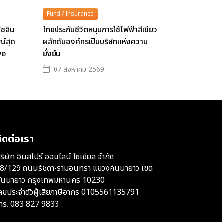
Fund / Insurance
ิชลิน
ไทยประกันชีวิตหนุนการใช้ไฟฟ้าสีเขียว
ณ์สุด
ผลักดันองค์กรเป็นบริษัทแห่งความ
rve
ยั่งยืน
07 สิงหาคม 2569
ิดต่อเรา
ริษัท อินสไปร์ ออนไลน์ โซเชียล จำกัด
8/129 ถนนรัชดา-รามอินทรา แขวงคันนายาว เขต
ันนายาว กรุงเทพมหานคร 10230
ลขประจำตัวผู้เสียภาษีอากร 0105561135791
ทร.
083 827 9833