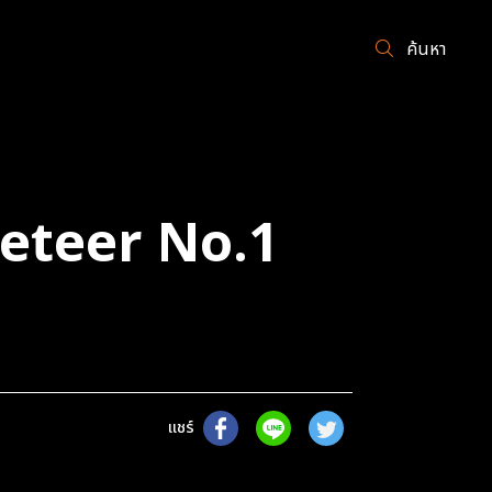
ค้นหา
keteer No.1
แชร์