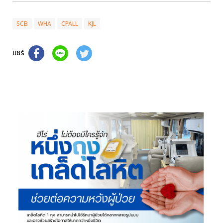
SCB
WHA
CPALL
KJL
แชร์