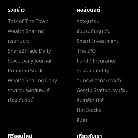
รวมข่าว
คอลัมนิสต์
Talk of The Town
ส่องหุ้นร้อน
Wealth Sharing
จับประเด็นหุ้นเด่น
กระดานข่าว
Smart Investment
Share2Trade Daily
The IPO
Stock Daily Journal
Fund / Insurance
Premium Stock
Sustainability
Wealth Sharing Daily
สินทรัพย์ดิจิทัล/ทองคำ
ภาพข่าวประชาสัมพันธ์
Gossip Station..by เจ๊จิ๋ม
เรื่องเด่นวันนี้
ส้มซ่าส์ขาเม้าส์
Hot Stocks
จิปาถะ
ทีวีออนไลน์
เกี่ยวกับเรา