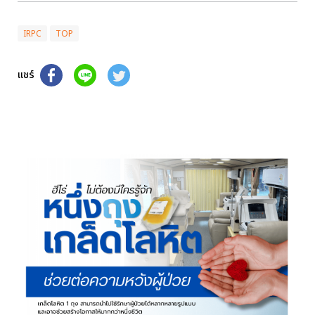
IRPC
TOP
แชร์