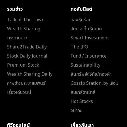
รวมข่าว
คอลัมนิสต์
Talk of The Town
ส่องหุ้นร้อน
Wealth Sharing
จับประเด็นหุ้นเด่น
กระดานข่าว
Smart Investment
Share2Trade Daily
The IPO
Stock Daily Journal
Fund / Insurance
Premium Stock
Sustainability
Wealth Sharing Daily
สินทรัพย์ดิจิทัล/ทองคำ
ภาพข่าวประชาสัมพันธ์
Gossip Station..by เจ๊จิ๋ม
เรื่องเด่นวันนี้
ส้มซ่าส์ขาเม้าส์
Hot Stocks
จิปาถะ
ทีวีออนไลน์
เกี่ยวกับเรา