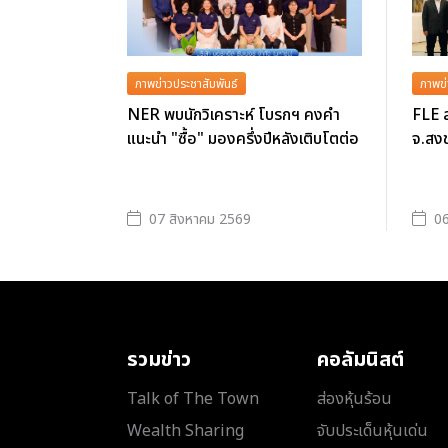
ภาพข่าวประชาสัมพันธ์
ภาพข่
NER พบนักวิเคราะห์ โบรกฯ คงคำ
FLE ล
แนะนำ "ซื้อ" มองครึ่งปีหลังเติบโตต่อ
จ.สงข
07 สิงหาคม 2569
06
รวมข่าว
คอลัมนิสต์
Talk of The Town
ส่องหุ้นร้อน
Wealth Sharing
จับประเด็นหุ้นเด่น