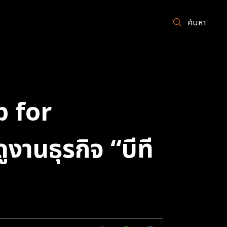
ค้นหา
p for
งานธุรกิจ “บีที