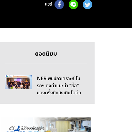
แชร์
ยอดนิยม
NER พบนักวิเคราะห์ โบ
รกฯ คงคำแนะนำ "ซื้อ"
มองครึ่งปีหลังเติบโตต่อ