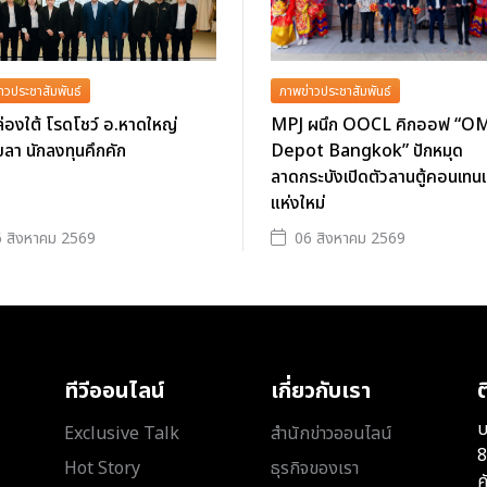
าวประชาสัมพันธ์
ภาพข่าวประชาสัมพันธ์
่องใต้ โรดโชว์ อ.หาดใหญ่
MPJ ผนึก OOCL คิกออฟ “O
ลา นักลงทุนคึกคัก
Depot Bangkok” ปักหมุด
ลาดกระบังเปิดตัวลานตู้คอนเทนเ
แห่งใหม่
 สิงหาคม 2569
06 สิงหาคม 2569
ทีวีออนไลน์
เกี่ยวกับเรา
ต
บ
Exclusive Talk
สำนักข่าวออนไลน์
8
Hot Story
ธุรกิจของเรา
ค