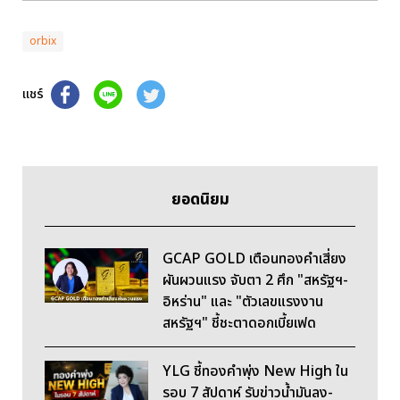
orbix
แชร์
ยอดนิยม
GCAP GOLD เตือนทองคำเสี่ยง
ผันผวนแรง จับตา 2 ศึก "สหรัฐฯ-
อิหร่าน" และ "ตัวเลขแรงงาน
สหรัฐฯ" ชี้ชะตาดอกเบี้ยเฟด
YLG ชี้ทองคำพุ่ง New High ใน
รอบ 7 สัปดาห์ รับข่าวน้ำมันลง-