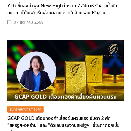
YLG ชี้ทองคำพุ่ง New High ในรอบ 7 สัปดาห์ รับข่าวน้ำมัน
ลง-แนวโน้มเฟดเริ่มผ่อนคลาย คาดใกล้จบรอบปรับฐาน
07 สิงหาคม 2569
สินทรัพย์ดิจิทัล/ทองคำ
GCAP GOLD เตือนทองคำเสี่ยงผันผวนแรง จับตา 2 ศึก
"สหรัฐฯ-อิหร่าน" และ "ตัวเลขแรงงานสหรัฐฯ" ชี้ชะตาดอกเบี้ย