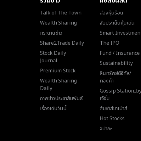
รวมข่าว
คอลัมนิสต์
Talk of The Town
ส่องหุ้นร้อน
Wealth Sharing
จับประเด็นหุ้นเด่น
กระดานข่าว
Smart Investmen
Share2Trade Daily
The IPO
Stock Daily
Fund / Insurance
Journal
Sustainability
Premium Stock
สินทรัพย์ดิจิทัล/
Wealth Sharing
ทองคำ
Daily
Gossip Station..b
ภาพข่าวประชาสัมพันธ์
เจ๊จิ๋ม
เรื่องเด่นวันนี้
ส้มซ่าส์ขาเม้าส์
Hot Stocks
จิปาถะ