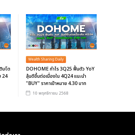
Wealth Sharing Daily
ติบโต
DOHOME กำไร 3Q25 ฟื้นตัว YoY
ย 24
ลุ้นดีขึ้นต่อเนื่องใน 4Q24 แนะนำ
"BUY" ราคาเป้าหมาย 4.30 บาท
10 พฤศจิกายน 2568