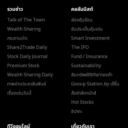
รวมข่าว
คอลัมนิสต์
Talk of The Town
ส่องหุ้นร้อน
Wealth Sharing
จับประเด็นหุ้นเด่น
กระดานข่าว
Smart Investment
Share2Trade Daily
The IPO
Stock Daily Journal
Fund / Insurance
Premium Stock
Sustainability
Wealth Sharing Daily
สินทรัพย์ดิจิทัล/ทองคำ
ภาพข่าวประชาสัมพันธ์
Gossip Station..by เจ๊จิ๋ม
เรื่องเด่นวันนี้
ส้มซ่าส์ขาเม้าส์
Hot Stocks
จิปาถะ
ทีวีออนไลน์
เกี่ยวกับเรา