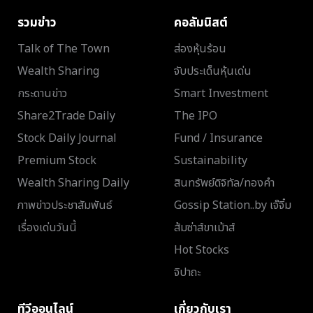
รวมข่าว
คอลัมนิสต์
Talk of The Town
ส่องหุ้นร้อน
Wealth Sharing
จับประเด็นหุ้นเด่น
กระดานข่าว
Smart Investment
Share2Trade Daily
The IPO
Stock Daily Journal
Fund / Insurance
Premium Stock
Sustainability
Wealth Sharing Daily
สินทรัพย์ดิจิทัล/ทองคำ
ภาพข่าวประชาสัมพันธ์
Gossip Station..by เจ๊จิ๋ม
เรื่องเด่นวันนี้
ส้มซ่าส์ขาเม้าส์
Hot Stocks
จิปาถะ
ทีวีออนไลน์
เกี่ยวกับเรา