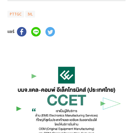
PTTGC
IVL
แชร์