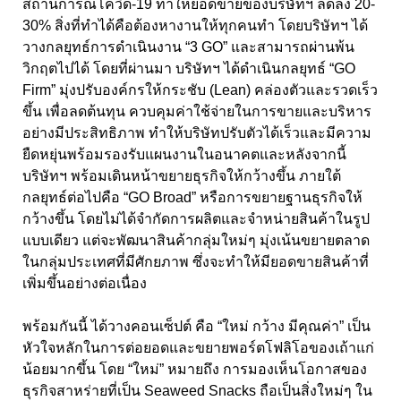
สถานการณ์โควิด-19 ทำให้ยอดขายของบริษัทฯ ลดลง 20-
30% สิ่งที่ทำได้คือต้องหางานให้ทุกคนทำ โดยบริษัทฯ ได้
วางกลยุทธ์การดำเนินงาน “3 GO” และสามารถผ่านพ้น
วิกฤตไปได้ โดยที่ผ่านมา บริษัทฯ ได้ดำเนินกลยุทธ์ “GO
Firm” มุ่งปรับองค์กรให้กระชับ (Lean) คล่องตัวและรวดเร็ว
ขึ้น เพื่อลดต้นทุน ควบคุมค่าใช้จ่ายในการขายและบริหาร
อย่างมีประสิทธิภาพ ทำให้บริษัทปรับตัวได้เร็วและมีความ
ยืดหยุ่นพร้อมรองรับแผนงานในอนาคตและหลังจากนี้
บริษัทฯ พร้อมเดินหน้าขยายธุรกิจให้กว้างขึ้น ภายใต้
กลยุทธ์ต่อไปคือ “GO Broad” หรือการขยายฐานธุรกิจให้
กว้างขึ้น โดยไม่ได้จำกัดการผลิตและจำหน่ายสินค้าในรูป
แบบเดียว แต่จะพัฒนาสินค้ากลุ่มใหม่ๆ มุ่งเน้นขยายตลาด
ในกลุ่มประเทศที่มีศักยภาพ ซึ่งจะทำให้มียอดขายสินค้าที่
เพิ่มขึ้นอย่างต่อเนื่อง
พร้อมกันนี้ ได้วางคอนเซ็ปต์ คือ “ใหม่ กว้าง มีคุณค่า” เป็น
หัวใจหลักในการต่อยอดและขยายพอร์ตโฟลิโอของเถ้าแก่
น้อยมากขึ้น โดย “ใหม่” หมายถึง การมองเห็นโอกาสของ
ธุรกิจสาหร่ายที่เป็น Seaweed Snacks ถือเป็นสิ่งใหม่ๆ ใน