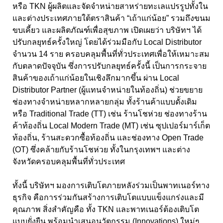
หรือ TKN ผู้ผลิตและจัดจำหน่ายสาหร่ายทะเลแปรรูปทั้งใน
และต่างประเทศภายใต้ตราสินค้า “เถ้าแก่น้อย” รวมถึงขนม
ขบเคี้ยว และผลิตภัณฑ์เพื่อสุขภาพ เปิดเผยว่า บริษัทฯ ได้
ปรับกลยุทธ์ครั้งใหญ่ โดยได้ร่วมมือกับ Local Distributor
จำนวน 14 ราย ครอบคลุมพื้นที่ทั่วประเทศเพื่อให้เหมาะสม
กับตลาดปัจจุบัน ซึ่งการปรับกลยุทธ์ครั้งนี้ เป็นการกระจาย
สินค้าของเถ้าแก่น้อยในเชิงลึกมากขึ้น ผ่าน Local
Distributor Partner (ผู้แทนจำหน่ายในท้องถิ่น) ช่วยขยาย
ช่องทางจำหน่ายหลากหลายกลุ่ม ทั้งร้านค้าแบบดั้งเดิม
หรือ Traditional Trade (TT) เช่น ร้านโชห่วย ช่องทางร้าน
ค้าท้องถิ่น Local Modern Trade (MT) เช่น ซุปเปอร์มาร์เก็ต
ท้องถิ่น, ร้านสะดวกซื้อท้องถิ่น และช่องทาง Open Trade
(OT) ซึ่งคล้ายกับร้านโชห่วย ทั้งในกรุงเทพฯ และต่าง
จังหวัดครอบคลุมพื้นที่ทั่วประเทศ
ทั้งนี้ บริษัทฯ มองการเติบโตภายหลังร่วมเป็นพาทเนอร์ทาง
ธุรกิจ คือการร่วมกันสร้างการเติบโตแบบแข็งแกร่งและมี
คุณภาพ สิ่งสำคัญคือ ทั้ง TKN และพาทเนอร์ต้องเติบโต
แบบยั่งยืน พร้อมนำเสนอนวัตกรรม (Innovations) ใหม่ๆ