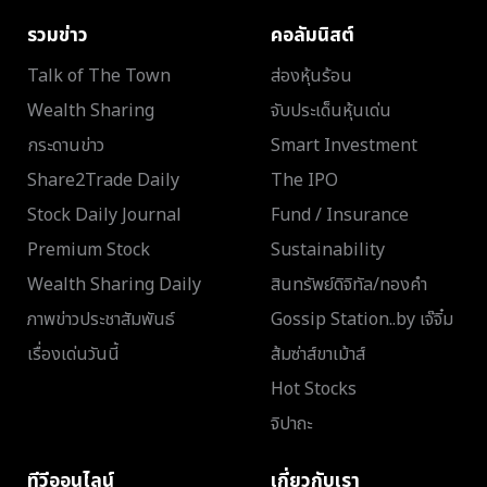
รวมข่าว
คอลัมนิสต์
Talk of The Town
ส่องหุ้นร้อน
Wealth Sharing
จับประเด็นหุ้นเด่น
กระดานข่าว
Smart Investment
Share2Trade Daily
The IPO
Stock Daily Journal
Fund / Insurance
Premium Stock
Sustainability
Wealth Sharing Daily
สินทรัพย์ดิจิทัล/ทองคำ
ภาพข่าวประชาสัมพันธ์
Gossip Station..by เจ๊จิ๋ม
เรื่องเด่นวันนี้
ส้มซ่าส์ขาเม้าส์
Hot Stocks
จิปาถะ
ทีวีออนไลน์
เกี่ยวกับเรา