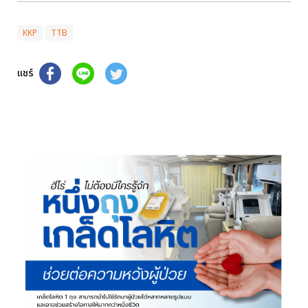
KKP
TTB
แชร์