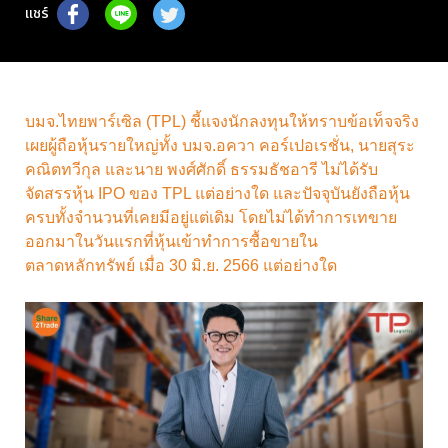
แชร์
บมจ.ไทยพาร์เซิล (TPL) ชี้แจงนักลงทุนให้ทราบข้อเท็จจริง
เผยผู้ถือหุ้นรายใหญ่ทั้ง บมจ.อควา คอร์เปอเรชั่น, นายสุระ
คณิตทวีกุล และนาย พงศ์ศักดิ์ ธรรมธัชอารี ไม่ได้รับ
จัดสรรหุ้น IPO ของ TPL แต่อย่างใด และปัจจุบันยังถือหุ้น
ครบทั้งจำนวนที่เคยมีอยู่แต่เดิม โดยไม่ได้ทำการเทขาย
ออกมาในวันแรกที่หุ้นเข้าทำการซื้อขายใน
ตลาดหลักทรัพย์ เมื่อ 30 มิ.ย. 2566 แต่อย่างใด