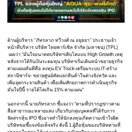
ด้านผู้บริหาร "ภัทรลาภ ทวีวงศ์ ณ อยุธยา" ประธานเจ้า
หน้าที่บริหาร บริษัท ไทยพาร์เซิล จำกัด (มหาชน) (TPL)
เผยว่า “มั่นใจอนาคตบริษัทฯเติบโตแบบ High Growth เหตุ
หลังจากได้รับเงินระดมทุน บริษัทฯเริ่มเดินหน้าขยายธุรกิจ
ตามแผนทันทีคือ ลงทุน EV Truck-เตรียมระบบ IT-สร้าง
สถานีชาร์จ- ขยายศูนย์คัดแยกสินค้าในต่างจังหวัด และ
เพิ่มจุดกระจายสินค้า เพื่อเพิ่มศักยภาพการดำเนินธุรกิจ
มั่นใจปีนี้ รายได้โตเกิน 15% ตามแผน”
นอกจากนี้ นายภัทรลาภ ชี้แจงว่า “ตามที่ปรากฏข่าวตาม
สื่อสาธารณะหลายแห่ง เกี่ยวกับกลุ่มบุคคลที่ได้รับการ
จัดสรรหุ้น IPO ซึ่งอาจทำให้นักลงทุนเกิดความเข้าใจผิด
บริษัทขอชี้แจงข้อเท็จจริง ดังนี้ 1.ผู้ถือหุ้นของบริษัทตามที่