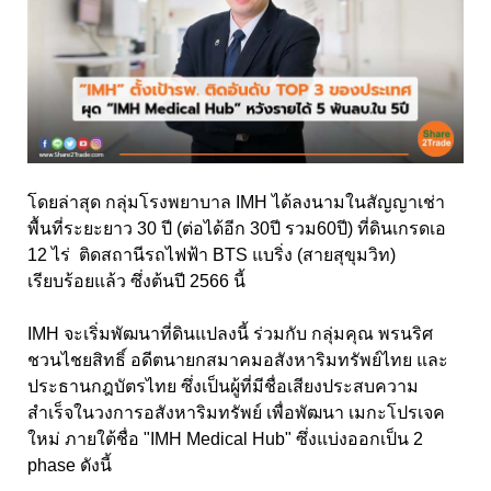
โดยล่าสุด กลุ่มโรงพยาบาล IMH ได้ลงนามในสัญญาเช่า
พื้นที่ระยะยาว 30 ปี (ต่อได้อีก 30ปี รวม60ปี) ที่ดินเกรดเอ
12 ไร่ ติดสถานีรถไฟฟ้า BTS แบริ่ง (สายสุขุมวิท)
เรียบร้อยแล้ว ซึ่งต้นปี 2566 นี้
IMH จะเริ่มพัฒนาที่ดินแปลงนี้ ร่วมกับ กลุ่มคุณ พรนริศ
ชวนไชยสิทธิ์ อดีตนายกสมาคมอสังหาริมทรัพย์ไทย และ
ประธานกฎบัตรไทย ซึ่งเป็นผู้ที่มีชื่อเสียงประสบความ
สำเร็จในวงการอสังหาริมทรัพย์ เพื่อพัฒนา เมกะโปรเจค
ใหม่ ภายใต้ชื่อ "IMH Medical Hub" ซึ่งแบ่งออกเป็น 2
phase ดังนี้