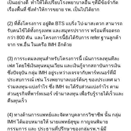
เป็นอย่างดี ทำให้ได้เปรียบโรงพยาบาลอื่น ๆที่มีข้อจำกัด
เรื่องพื้นที่ ซึ่งทำให้การขยาย รพ. เป็นไปได้ยาก
(2) ที่ตั้งโครงการ อยู่ติด BTS แบริ่ง ไป-มาสะดวก สามารถ
รับคนไข้ได้ทั้งกรุงเทพ และสมุทรปราการ พร้อมที่จอดรถ
กว่า 800 คัน และโครงการนี้ยังได้รับการ refer ฐานลูกค้า
จาก รพ.อื่น ในเครือ IMH อีกด้วย
(3) การระดมลงทุนสำหรับโครงการนี้ เน้นการลงทุนทีละ
เฟส โดยใช้เงินทุนหมุนเวียน และเงินกู้จากสถาบันการเงิน
ซึ่งปัจจุบัน กลุ่ม IMH อยู่ระหว่างเจรจากับพาร์ทเนอร์ที่มี
ประสบการณ์ เช่น โรงพยาบาลเบอร์ต้นๆ ของประเทศ มา
ร่วมลงทุน-แบ่งกำไร ซึ่ง IMH จะได้รับส่วนแบ่งกำไร ตาม
ส่วนธุรกิจที่พาร์ทเนอร์ เข้ามาลงทุน เพื่อรับรู้รายได้เร็วและ
คืนทุนเร็ว
(4) ทางด้านการแพทย์และจัดหาบุคลากรวิชาชีพ นั้น กลุ่ม
IMH ได้มอบหมายให้ นายแพทย์สุขุม กาญจนพิมาย
กรรมการ และ ประธานที่ปรึกษาของกลุ่มรพ.ฯ ผู้มี