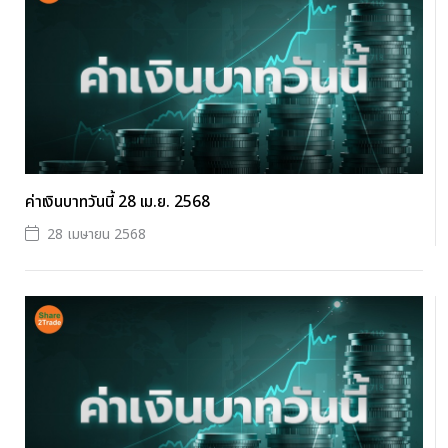
ค่าเงินบาทวันนี้ 28 เม.ย. 2568
28 เมษายน 2568