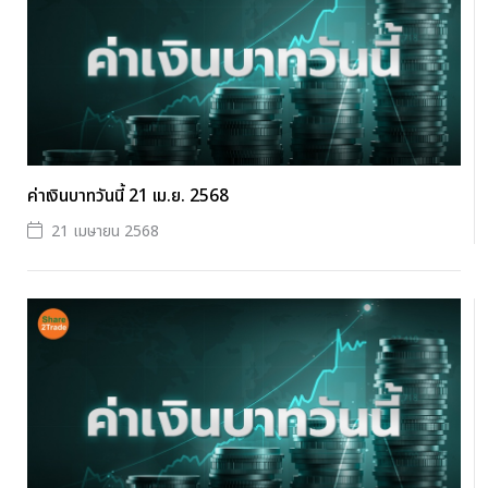
ค่าเงินบาทวันนี้ 21 เม.ย. 2568
21 เมษายน 2568