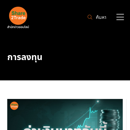
ค้นหา
การลงทุน