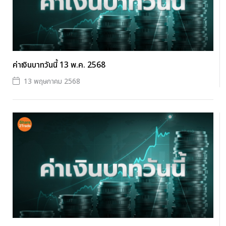
ค่าเงินบาทวันนี้ 13 พ.ค. 2568
13 พฤษภาคม 2568