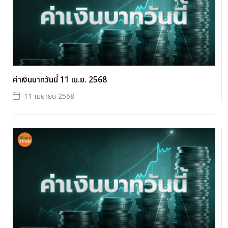
ค่าเงินบาทวันนี้ 11 เม.ย. 2568
11 เมษายน 2568