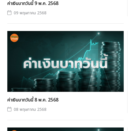
ค่าเงินบาทวันนี้ 9 พ.ค. 2568
09 พฤษภาคม 2568
ค่าเงินบาทวันนี้ 8 พ.ค. 2568
08 พฤษภาคม 2568