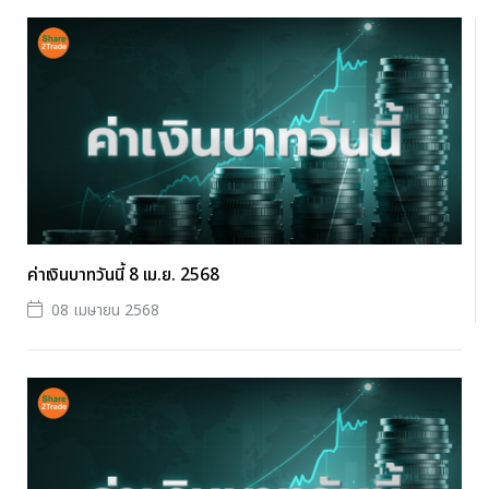
ค่าเงินบาทวันนี้ 8 เม.ย. 2568
08 เมษายน 2568