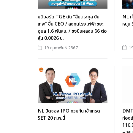
มติบอร์ด TGE ดัน "สืบตระกูล บิน
NL ก
เทพ" ขึ้น CEO / ลงทุนโรงไฟฟ้าขยะ
หนุน 
อุบล 1.6 พันลบ. / ชงปันผลงบ 66 ต่อ
หุ้น 0.0026 บ.
19 กุมภาพันธ์ 2567
19
NL ปิดจอง IPO ท่วมท้น เข้าเทรด
DMT 
SET 20 ก.พ.นี้
ท่องเ
116,0
– ลุย