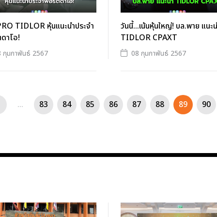
O TIDLOR หุ้นแนะนำประจำ
วันนี้...เน้นหุ้นใหญ่! บล.พาย แนะ
ตดาโอ!
TIDLOR CPAXT
 กุมภาพันธ์ 2567
08 กุมภาพันธ์ 2567
...
83
84
85
86
87
88
89
90