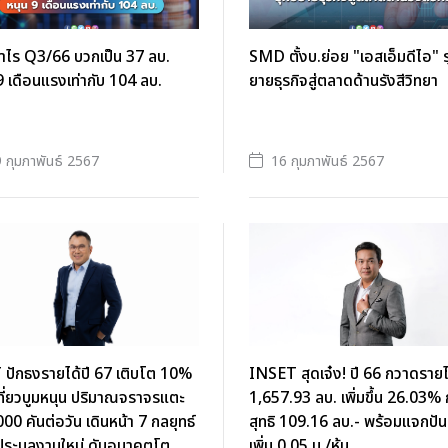
ำไร Q3/66 บวกเป็น 37 ลบ.
SMD ตั้งบ.ย่อย "เอสเอ็มดีไอ" 
9 เดือนแรงเท่ากับ 104 ลบ.
ยายธุรกิจสู่ตลาดด้านรังสีวิทยา
 กุมภาพันธ์ 2567
16 กุมภาพันธ์ 2567
ปักธงรายได้ปี 67 เติบโต 10%
INSET สุดเจ๋ง! ปี 66 กวาดราย
ที่ยวบูมหนุน ปริมาณจราจรแตะ
1,657.93 ลบ. เพิ่มขึ้น 26.03%
00 คันต่อวัน เดินหน้า 7 กลยุทธ์
สุทธิ 109.16 ลบ.- พร้อมแจกปั
ประมูลงานใหม่ ดันอนาคตโต
เพิ่ม 0.05 บ./หุ้น