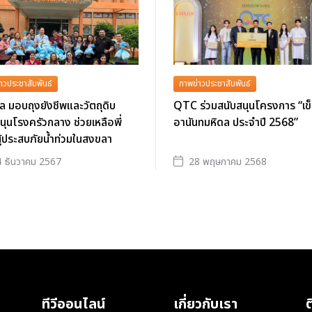
าวประชาสัมพันธ์
ภาพข่าวประชาสัมพันธ์
ล มอบถุงยังชีพและวัตถุดิบ
QTC ร่วมสนับสนุนโครงการ “เข็
นุนโรงครัวกลาง ช่วยเหลือพี่
อานันทมหิดล ประจำปี 2568”
ู้ประสบภัยน้ำท่วมในสงขลา
 ธันวาคม 2567
28 พฤษภาคม 2568
ทีวีออนไลน์
เกี่ยวกับเรา
ต