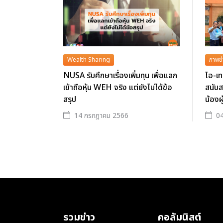
Wealth Sharing
ภาพข่
NUSA รับศึกษาเรื่องเพิ่มทุน เพื่อแลก
ไอ-เท
เข้าถือหุ้น WEH จริง แต่ยังไม่ได้ข้อ
สนับส
สรุป
น้องผ
14 กรกฎาคม 2566
04
รวมข่าว
คอลัมนิสต์