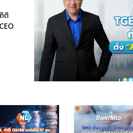
ิติ
ง CEO