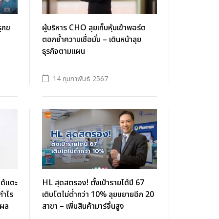
รุกข
ผู้บริหาร CHO ลุยเก็บหุ้นเข้าพอร์ต
ตอกย้ำความเชื่อมั่น – เดินหน้าลุย
ธุรกิจตามแผน
14 กุมภาพันธ์ 2567
ได้แตะ
HL สุดสตรอง! ตั้งเป้ารายได้ปี 67
 กำไร
เติบโตไม่ต่ำกว่า 10% ลุยขยายอีก 20
นผล
สาขา – เพิ่มสินค้ามาร์จิ้นสูง