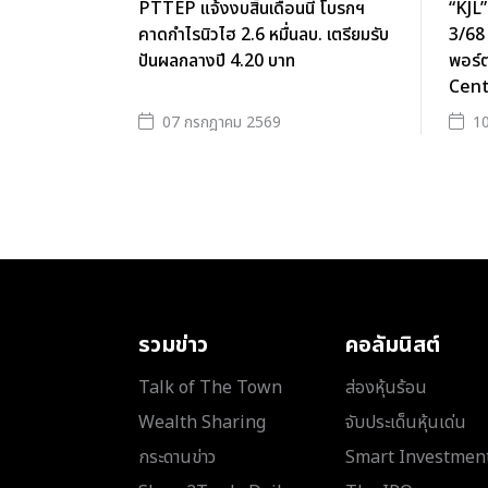
PTTEP แจ้งงบสิ้นเดือนนี้ โบรกฯ
“KJL”
คาดกำไรนิวไฮ 2.6 หมื่นลบ. เตรียมรับ
3/68
ปันผลกลางปี 4.20 บาท
พอร์ต
Cent
07 กรกฎาคม 2569
10
รวมข่าว
คอลัมนิสต์
Talk of The Town
ส่องหุ้นร้อน
Wealth Sharing
จับประเด็นหุ้นเด่น
กระดานข่าว
Smart Investmen