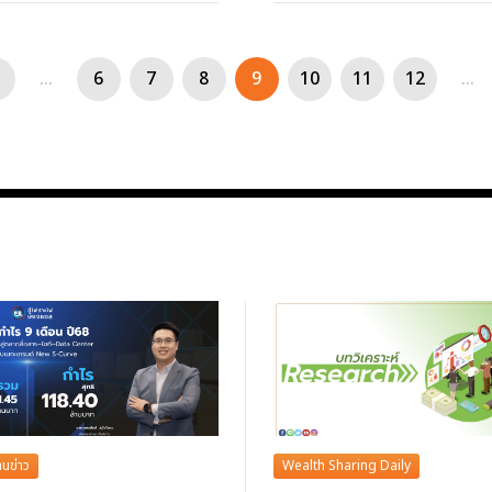
...
6
7
8
9
10
11
12
...
นข่าว
Wealth Sharing Daily