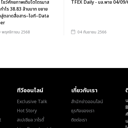
 โชว์ศักยภาพเติบโตไตรมาส
TFEX Daily - บล.พาย 04/09/
 กำไร 38.83 ล้านบาท ขยาย
สู่ตลาดสื่อสาร–ไอที–Data
er
 พฤศจิกายน 2568
04 กันยายน 2566
ทีวีออนไลน์
เกี่ยวกับเรา
ต
บ
Exclusive Talk
สำนักข่าวออนไลน์
8
Hot Story
ธุรกิจของเรา
ค
t
สเปเชียล วาไรตี้
ติดต่อเรา
เ
โ