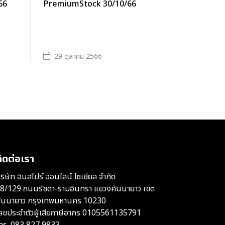
66
PremiumStock 30/10/66
29 ตุลาคม 2566
ิดต่อเรา
ริษัท อินสไปร์ ออนไลน์ โซเชียล จำกัด
8/129 ถนนรัชดา-รามอินทรา แขวงคันนายาว เขต
ันนายาว กรุงเทพมหานคร 10230
ลขประจำตัวผู้เสียภาษีอากร 0105561135791
ทร.
083 827 9833