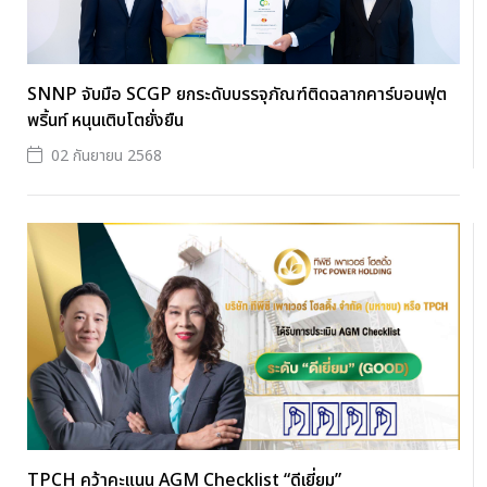
SNNP จับมือ SCGP ยกระดับบรรจุภัณฑ์ติดฉลากคาร์บอนฟุต
พริ้นท์ หนุนเติบโตยั่งยืน
02 กันยายน 2568
TPCH คว้าคะแนน AGM Checklist “ดีเยี่ยม”