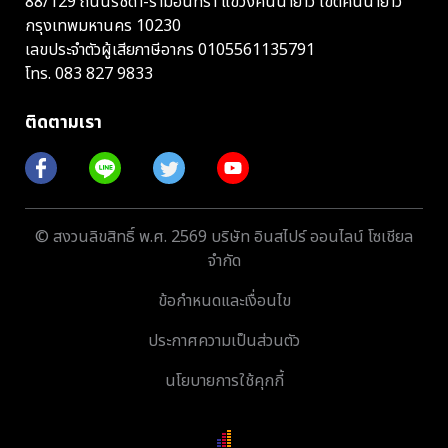
88/129 ถนนรัชดา-รามอินทรา แขวงคันนายาว เขตคันนายาว
กรุงเทพมหานคร 10230
เลขประจำตัวผู้เสียภาษีอากร 0105561135791
โทร.
083 827 9833
ติดตามเรา
© สงวนลิขสิทธิ์ พ.ศ. 2569 บริษัท อินสไปร์ ออนไลน์ โซเชียล
จำกัด
ข้อกำหนดและเงื่อนไข
ประกาศความเป็นส่วนตัว
นโยบายการใช้คุกกี้