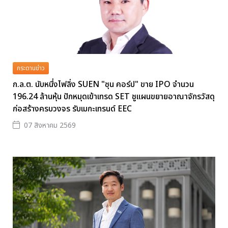
กระดานข่าว
ก.ล.ต. นับหนึ่งไฟลิ่ง SUEN "ซุน คอร์ป" ขาย IPO จำนวน
196.24 ล้านหุ้น ปักหมุดเข้าเทรด SET ชูแผนขยายอาณาจักรวัสดุ
ก่อสร้างครบวงจร รับเมกะเทรนด์ EEC
07 สิงหาคม 2569