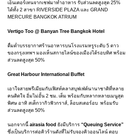
เอ็นเตอร์เทนจากเชฟมาทำอาหาร รับส่วนลดสูงสุด 25%
ได้ทั้ง
2
สาขา
RIVERSIDE PLAZA
และ
GRAND
MERCURE BANGKOK ATRIUM
Vertigo Too @ Banyan Tree Bangkok Hotel
ดื่มด่ำบรรยากาศร้านอาหารบนโรงแรมหรูระดับ 5
ดาว
ของกรุงเทพฯ มองเห็นสกายไลน์ของเมืองได้รอบทิศ พร้อม
ส่วนลดสูงสุด
50%
Great Harbour International Buffet
เอาใจสายพรีเมียมกับเฟิสท์คลาสบุฟเฟ่ต์นานาชาติที่หลาย
คนติดใจ อิ่มไม่อั้น 2
ชม
.
เต็ม พร้อมกับหลากหลายเมนูสุด
พิศษ อาทิ สเต็กวากิวฟัวกราส์
,
ล็อบสเตอร์อบ พร้อมรับ
ส่วนลดสูงสุด
50%
นอกจากนี้
airasia food
ยังมีบริการ
“Queuing Service”
ซึ่งเป็นบริการต่อคิวร้านดังที่ไม่รับจองคิวออนไลน์ ตอบ