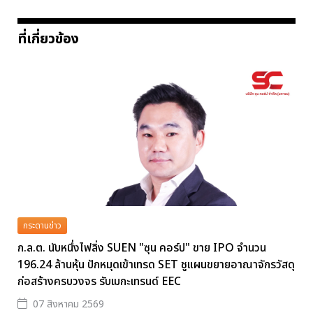
ที่เกี่ยวข้อง
กระดานข่าว
ก.ล.ต. นับหนึ่งไฟลิ่ง SUEN "ซุน คอร์ป" ขาย IPO จำนวน
196.24 ล้านหุ้น ปักหมุดเข้าเทรด SET ชูแผนขยายอาณาจักรวัสดุ
ก่อสร้างครบวงจร รับเมกะเทรนด์ EEC
07 สิงหาคม 2569