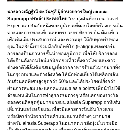
นางสาวณัฏฐิณี ตะวันชุลี ผู้อำนวยการใหญ่
airasia
Superapp ประจำประเทศไทย
“
เรามุ่งมั่นที่จะเป็น
Travel
Expert
แอปอันดับหนึ่งของภูมิภาคที่ตอบโจทย์เรื่องการเดิน
ทางและการท่องเที่ยวแบบครบวงจร ทั้งการ กิน ดื่ม เที่ยว
เพื่อเติมเต็มประสบการณ์ และความสุขให้กับทุกทริปของ
คุณ ในครั้งนี้เราร่วมมือกับอีททิโก
(Eatigo)
แพลตฟอร์ม
การจองร้านอาหารชั้นนำของภูมิภาค เพื่อให้บริการจอง
โต๊ะร้านดังออนไลน์แก่นักท่องเที่ยวทั้งชาวไทยและชาว
ต่างชาติได้ลิ้มชิมรสเมนูเด็ดจากอาหารร้านดังมากมายทั้ง
ในกรุงเทพฯและต่างจังหวัด ให้นักท่องเที่ยวได้เพลิดเพลิน
กับส่วนลดพิเศษสูงสุดกว่า
50%
และได้ประโยชน์ยิ่งกว่า
ผ่านการสะสมและแลกคะแนน
aiasia points
เพื่อนำไปใช้
จ่ายแทนเงินในการทำธุรกรรมต่างๆ หรือแลกของรางวัล
ตลอดจนดีลสุดคุ้มมากมายบน
airasia Superapp
อาทิเช่น
เที่ยวบินแอร์เอเชียและเที่ยวบินสายการบินอื่น โรงแรม
หรือบัตรกำนัลจากร้านค้าและแบรนด์ต่างๆ มากมาย
สำหรับ
airasia Superapp
ในอนาคตเรายังมุ่งมั่นร่วมมือ