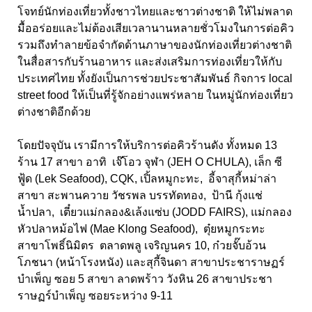
โจทย์นักท่องเที่ยวทั้งชาวไทยและชาวต่างชาติ ให้ไม่พลาด
มื้ออร่อยและไม่ต้องเสียเวลานานหลายชั่วโมงในการต่อคิว
รวมถึงทำลายข้อจำกัดด้านภาษาของนักท่องเที่ยวต่างชาติ
ในสื่อสารกับร้านอาหาร และส่งเสริมการท่องเที่ยวให้กับ
ประเทศไทย ทั้งยังเป็นการช่วยประชาสัมพันธ์ กิจการ
local
street food
ให้เป็นที่รู้จักอย่างแพร่หลาย ในหมู่นักท่องเที่ยว
ต่างชาติอีกด้วย
โดยปัจจุบัน เรามีการให้บริการต่อคิวร้านดัง ทั้งหมด 13
ร้าน
17
สาขา อาทิ เจ๊โอว จุฬา
(JEH O CHULA),
เล็ก ซี
ฟู้ด
(Lek Seafood), CQK,
เปิ้ลหมูกะทะ
,
อี้จาสุกี้หม่าล่า
สาขา สะพานควาย วัชรพล บรรทัดทอง
,
ป้านี กุ้งแช่
น้ำปลา
,
เตี๋ยวแม่กลอง
&
เล้งแซ่บ
(JODD FAIRS),
แม่กลอง
หัวปลาหม้อไฟ
(Mae Klong Seafood),
ตุ๋ยหมูกระทะ
สาขาโพธิ์นิมิตร ตลาดพลู เจริญนคร
10,
ก๋วยจั๊บอ้วน
โภชนา
(
หน้าโรงหนัง
)
และสุกี้จินดา สาขาประชาราษฏร์
บำเพ็ญ ซอย
5
สาขา ลาดพร้าว วังหิน
26
สาขาประชา
ราษฏร์บำเพ็ญ ซอยระหว่าง
9-11