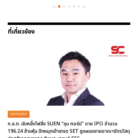
ที่เกี่ยวข้อง
กระดานข่าว
ก.ล.ต. นับหนึ่งไฟลิ่ง SUEN "ซุน คอร์ป" ขาย IPO จำนวน
196.24 ล้านหุ้น ปักหมุดเข้าเทรด SET ชูแผนขยายอาณาจักรวัสดุ