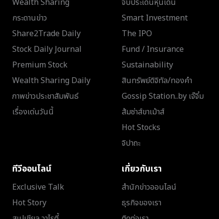
Wealth Sharing
จับประเด็นหุ้นเด่น
กระดานข่าว
Smart Investment
Share2Trade Daily
The IPO
Stock Daily Journal
Fund / Insurance
Premium Stock
Sustainability
Wealth Sharing Daily
สินทรัพย์ดิจิทัล/ทองคำ
ภาพข่าวประชาสัมพันธ์
Gossip Station..by เจ๊จิ๋ม
เรื่องเด่นวันนี้
ส้มซ่าส์ขาเม้าส์
Hot Stocks
จิปาถะ
ทีวีออนไลน์
เกี่ยวกับเรา
Exclusive Talk
สำนักข่าวออนไลน์
Hot Story
ธุรกิจของเรา
สเปเชียล วาไรตี้
ติดต่อเรา