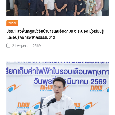
จิปาถะ
ปธร.1 ลงพื้นที่ศูนย์วิจัยป่าชายเลนอันดามัน จ.ระนอง มุ่งเรียนรู้
และอนุรักษ์ทรัพยากรธรรมชาติ
21 พฤษภาคม 2569