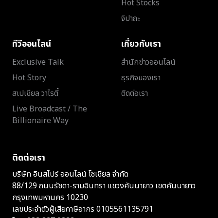
Hot Stocks
จิปาถะ
ทีวีออนไลน์
เกี่ยวกับเรา
Exclusive Talk
สำนักข่าวออนไลน์
Hot Story
ธุรกิจของเรา
สเปเชียล วาไรตี้
ติดต่อเรา
Live Broadcast / The
Billionaire Way
ติดต่อเรา
บริษัท อินสไปร์ ออนไลน์ โซเชียล จำกัด
88/129 ถนนรัชดา-รามอินทรา แขวงคันนายาว เขตคันนายาว
กรุงเทพมหานคร 10230
เลขประจำตัวผู้เสียภาษีอากร 0105561135791