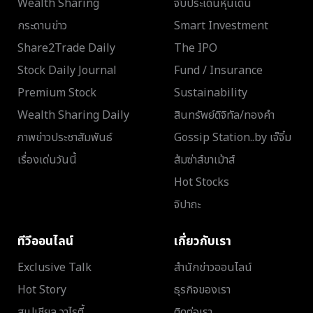
Wealth Sharing
จับประเด็นหุ้นเด่น
กระดานข่าว
Smart Investment
Share2Trade Daily
The IPO
Stock Daily Journal
Fund / Insurance
Premium Stock
Sustainability
Wealth Sharing Daily
สินทรัพย์ดิจิทัล/ทองคำ
ภาพข่าวประชาสัมพันธ์
Gossip Station..by เจ๊จิ๋ม
เรื่องเด่นวันนี้
ส้มซ่าส์ขาเม้าส์
Hot Stocks
จิปาถะ
ทีวีออนไลน์
เกี่ยวกับเรา
Exclusive Talk
สำนักข่าวออนไลน์
Hot Story
ธุรกิจของเรา
สเปเชียล วาไรตี้
ติดต่อเรา