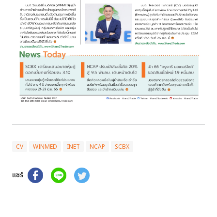
CV
WINMED
INET
NCAP
SCBX
แชร์